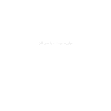
جانلوکا ویالی
مبارزه دوستانه با سرطان
بخوانید
صلاح یا شورله