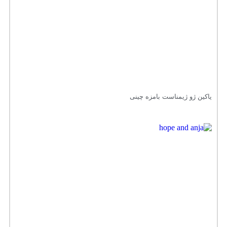
یاکین ژو ژیمناست بامزه چینی