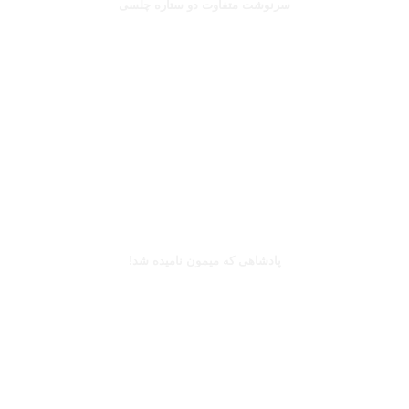
سرنوشت متفاوت دو ستاره چلسی
بخوانید
کینگزلی کومان
پادشاهی که میمون نامیده شد!
بخوانید