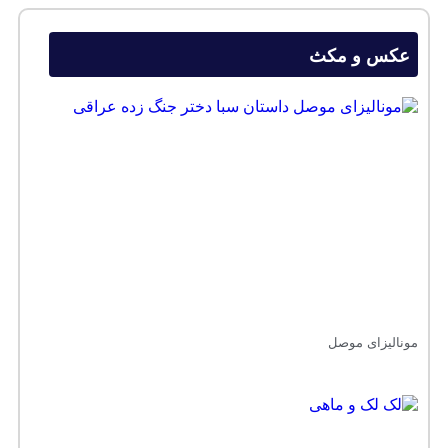
عکس و مکث
مونالیزای موصل