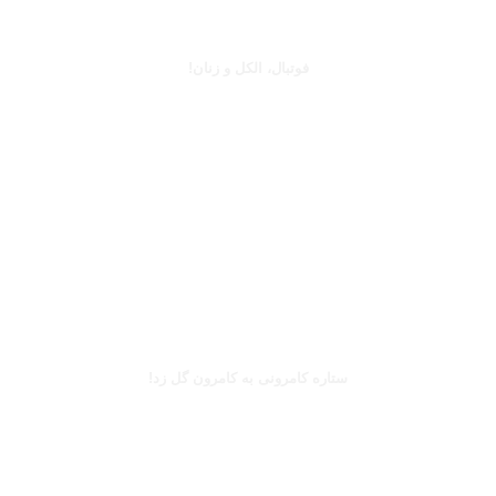
جرج بست
فوتبال، الکل و زنان!
بخوانید
بریل امبولو
ستاره کامرونی به کامرون گل زد!
بخوانید