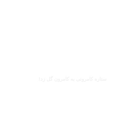
بخوانید
بریل امبولو
ستاره کامرونی به کامرون گل زد!
بخوانید