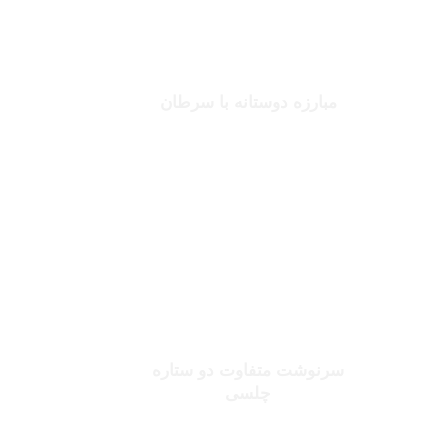
جانلوکا ویالی
مبارزه دوستانه با سرطان
بخوانید
صلاح یا شورله
سرنوشت متفاوت دو ستاره
چلسی