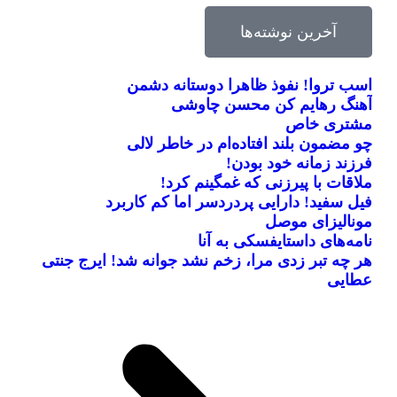
آخرین نوشته‌ها
اسب تروا! نفوذ ظاهرا دوستانه دشمن
آهنگ رهایم کن محسن چاوشی
مشتری خاص
چو مضمون بلند افتاده‌ام در خاطر لالی
فرزند زمانه خود بودن!
ملاقات با پیرزنی که غمگینم کرد!
فیل سفید! دارایی پردردسر اما کم کاربرد
مونالیزای موصل
نامه‌های داستایفسکی به آنا
بریل امبولو
صلاح یا شورله
جرج بست
جانلوکا ویالی
کینگزلی کومان
هر چه تبر زدی مرا، زخم نشد جوانه شد! ایرج جنتی
عطایی
فوتبال، الکل و زنان!
مبارزه دوستانه با سرطان
پادشاهی که میمون نامیده شد!
ستاره کامرونی به کامرون گل زد!
سرنوشت متفاوت دو ستاره چلسی
بخوانید
بخوانید
بخوانید
بخوانید
بخوانید