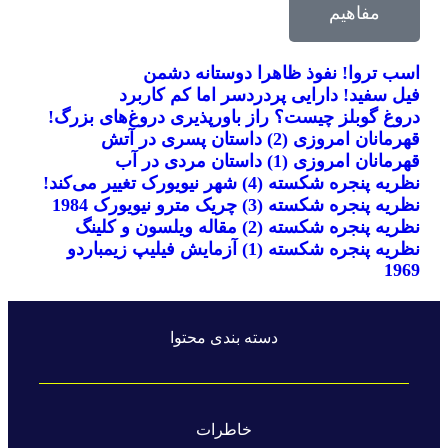
مفاهیم
اسب تروا! نفوذ ظاهرا دوستانه دشمن
فیل سفید! دارایی پردردسر اما کم کاربرد
دروغ گوبلز چیست؟ راز باورپذیری دروغ‌های بزرگ!
قهرمانان امروزی (2) داستان پسری در آتش
قهرمانان امروزی (1) داستان مردی در آب
نظریه پنجره شکسته (4) شهر نیویورک تغییر می‌کند!
نظریه پنجره شکسته (3) چریک مترو نیویورک 1984
نظریه پنجره شکسته (2) مقاله ویلسون و کلینگ
نظریه پنجره شکسته (1) آزمایش فیلیپ زیمباردو
1969
دسته بندی محتوا
خاطرات