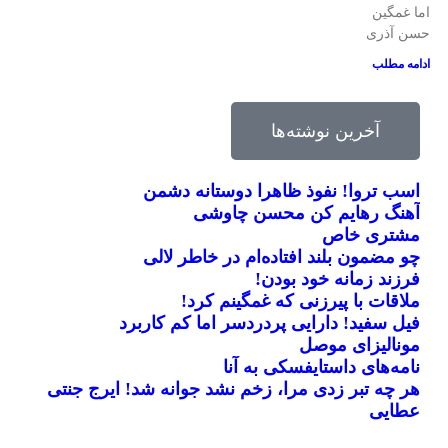
اما غمگین
حسن آذری
ادامه مطلب
آخرین نوشته‌ها
اسب تروا! نفوذ ظاهرا دوستانه دشمن
آهنگ رهایم کن محسن چاوشی
مشتری خاص
چو مضمون بلند افتاده‌ام در خاطر لالی
فرزند زمانه خود بودن!
ملاقات با پیرزنی که غمگینم کرد!
فیل سفید! دارایی پردردسر اما کم کاربرد
مونالیزای موصل
نامه‌های داستایفسکی به آنا
بریل امبولو
صلاح یا شورله
جرج بست
جانلوکا ویالی
کینگزلی کومان
هر چه تبر زدی مرا، زخم نشد جوانه شد! ایرج جنتی
عطایی
فوتبال، الکل و زنان!
مبارزه دوستانه با سرطان
پادشاهی که میمون نامیده شد!
ستاره کامرونی به کامرون گل زد!
سرنوشت متفاوت دو ستاره چلسی