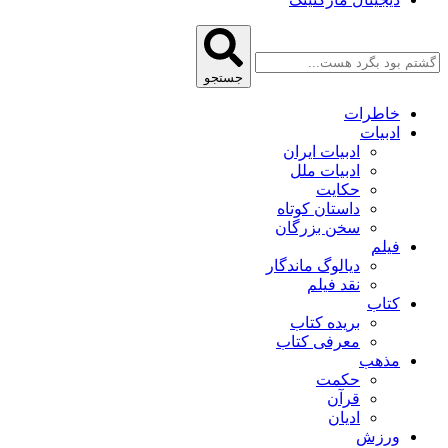
جستجو
خاطرات
ادبیات
ادبیات ایران
ادبیات ملل
حکایت
داستان کوتاه
سخن بزرگان
فیلم
دیالوگ ماندگار
نقد فیلم
کتاب
بریده کتاب
معرفی کتاب
مذهب
حکمت
قرآن
ادیان
ورزش