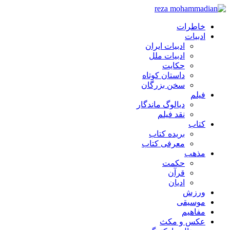
خاطرات
ادبیات
ادبیات ایران
ادبیات ملل
حکایت
داستان کوتاه
سخن بزرگان
فیلم
دیالوگ ماندگار
نقد فیلم
کتاب
بریده کتاب
معرفی کتاب
مذهب
حکمت
قرآن
ادیان
ورزش
موسیقی
مفاهیم
عکس و مکث