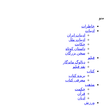
منو
خاطرات
ادبیات
ادبیات ایران
ادبیات ملل
حکایت
داستان کوتاه
سخن بزرگان
فیلم
دیالوگ ماندگار
نقد فیلم
کتاب
بریده کتاب
معرفی کتاب
مذهب
حکمت
قرآن
ادیان
ورزش