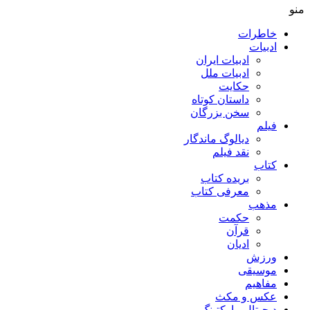
منو
خاطرات
ادبیات
ادبیات ایران
ادبیات ملل
حکایت
داستان کوتاه
سخن بزرگان
فیلم
دیالوگ ماندگار
نقد فیلم
کتاب
بریده کتاب
معرفی کتاب
مذهب
حکمت
قرآن
ادیان
ورزش
موسیقی
مفاهیم
عکس و مکث
دیجیتال مارکتینگ