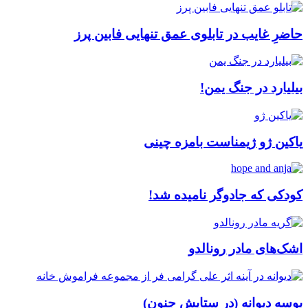
حاضرِ غایب در تابلوی عمق تنهایی فابین پرز
بیلیارد در جنگ یمن!
یاکین ژو ژیمناست بامزه چینی
کودکی که جادوگر نامیده شد!
اشک‌های مادر رونالدو
بوسه دیوانه (در ستایش جنون)