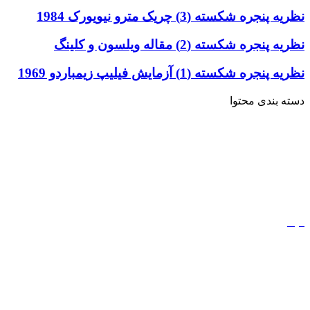
نظریه پنجره شکسته (3) چریک مترو نیویورک 1984
نظریه پنجره شکسته (2) مقاله ویلسون و کلینگ
نظریه پنجره شکسته (1) آزمایش فیلیپ زیمباردو 1969
دسته بندی محتوا
خاطرات
ادبیات
کتاب
مذهب
فیلم
مفاهیم
دیجیتال مارکتینگ
ورزش