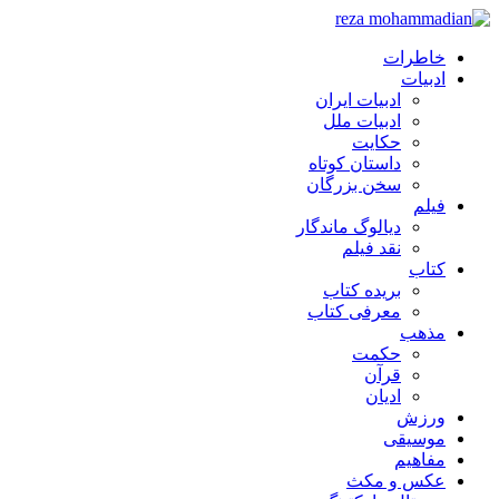
خاطرات
ادبیات
ادبیات ایران
ادبیات ملل
حکایت
داستان کوتاه
سخن بزرگان
فیلم
دیالوگ ماندگار
نقد فیلم
کتاب
بریده کتاب
معرفی کتاب
مذهب
حکمت
قرآن
ادیان
ورزش
موسیقی
مفاهیم
عکس و مکث