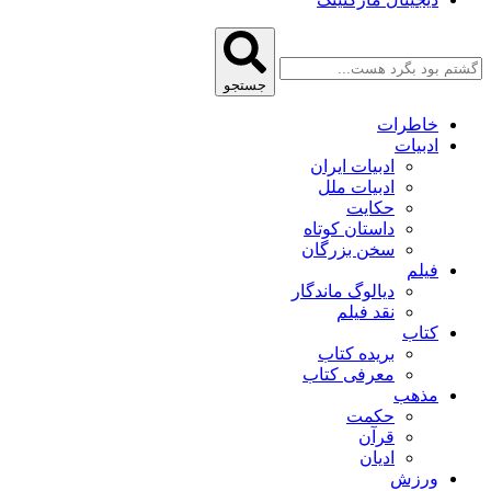
جستجو
خاطرات
ادبیات
ادبیات ایران
ادبیات ملل
حکایت
داستان کوتاه
سخن بزرگان
فیلم
دیالوگ ماندگار
نقد فیلم
کتاب
بریده کتاب
معرفی کتاب
مذهب
حکمت
قرآن
ادیان
ورزش