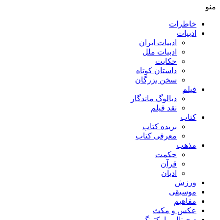
منو
خاطرات
ادبیات
ادبیات ایران
ادبیات ملل
حکایت
داستان کوتاه
سخن بزرگان
فیلم
دیالوگ ماندگار
نقد فیلم
کتاب
بریده کتاب
معرفی کتاب
مذهب
حکمت
قرآن
ادیان
ورزش
موسیقی
مفاهیم
عکس و مکث
دیجیتال مارکتینگ