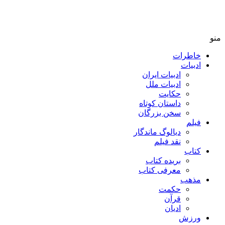
منو
خاطرات
ادبیات
ادبیات ایران
ادبیات ملل
حکایت
داستان کوتاه
سخن بزرگان
فیلم
دیالوگ ماندگار
نقد فیلم
کتاب
بریده کتاب
معرفی کتاب
مذهب
حکمت
قرآن
ادیان
ورزش