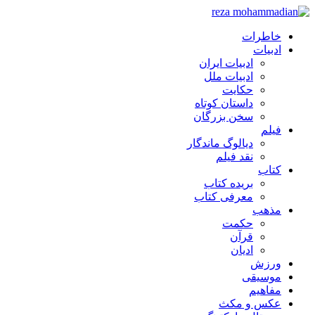
خاطرات
ادبیات
ادبیات ایران
ادبیات ملل
حکایت
داستان کوتاه
سخن بزرگان
فیلم
دیالوگ ماندگار
نقد فیلم
کتاب
بریده کتاب
معرفی کتاب
مذهب
حکمت
قرآن
ادیان
ورزش
موسیقی
مفاهیم
عکس و مکث