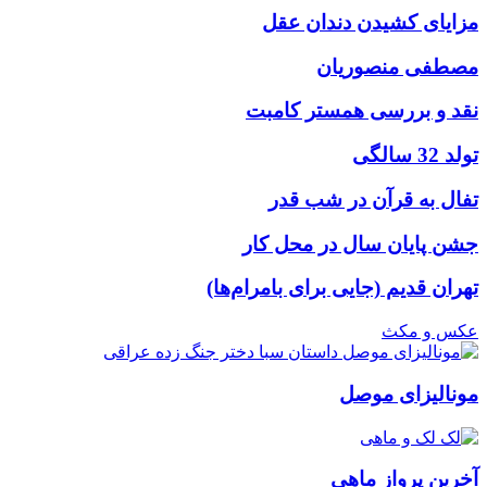
مزایای کشیدن دندان عقل
مصطفی منصوریان
نقد و بررسی همستر کامبت
تولد 32 سالگی
تفال به قرآن در شب قدر
جشن پایان سال در محل کار
تهران قدیم (جایی برای بامرام‌ها)
عکس و مکث
مونالیزای موصل
آخرین پرواز ماهی