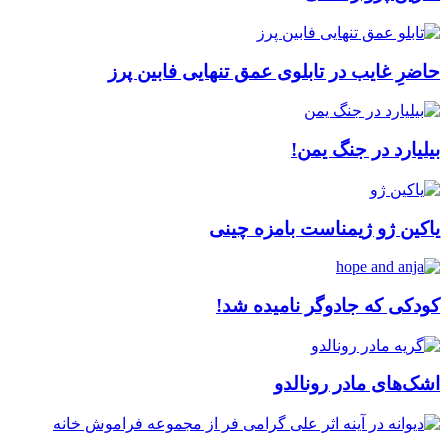
حاضرِ غایب در تابلوی عمق تنهایی فابین پرز
بیلیارد در جنگ یمن!
یاکین ژو ژیمناست بامزه چینی
کودکی که جادوگر نامیده شد!
اشک‌های مادر رونالدو