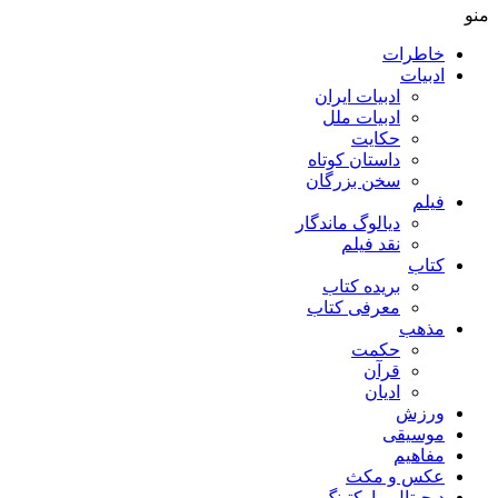
منو
خاطرات
ادبیات
ادبیات ایران
ادبیات ملل
حکایت
داستان کوتاه
سخن بزرگان
فیلم
دیالوگ ماندگار
نقد فیلم
کتاب
بریده کتاب
معرفی کتاب
مذهب
حکمت
قرآن
ادیان
ورزش
موسیقی
مفاهیم
عکس و مکث
دیجیتال مارکتینگ