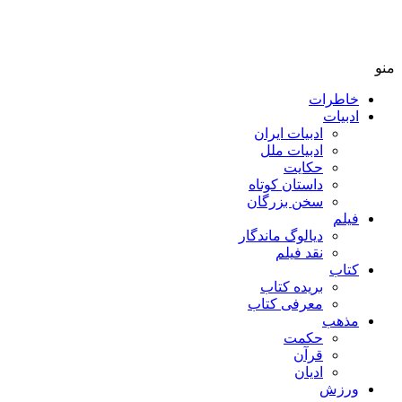
منو
خاطرات
ادبیات
ادبیات ایران
ادبیات ملل
حکایت
داستان کوتاه
سخن بزرگان
فیلم
دیالوگ ماندگار
نقد فیلم
کتاب
بریده کتاب
معرفی کتاب
مذهب
حکمت
قرآن
ادیان
ورزش