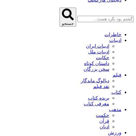
جستجو
خاطرات
ادبیات
ادبیات ایران
ادبیات ملل
حکایت
داستان کوتاه
سخن بزرگان
فیلم
دیالوگ ماندگار
نقد فیلم
کتاب
بریده کتاب
معرفی کتاب
مذهب
حکمت
قرآن
ادیان
ورزش