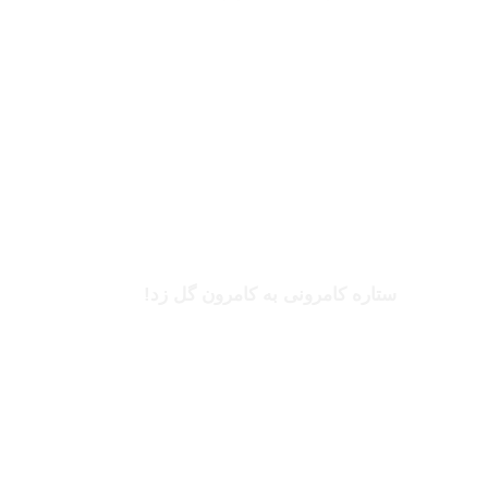
بخوانید
بریل امبولو
ستاره کامرونی به کامرون گل زد!
بخوانید