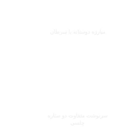
جانلوکا ویالی
مبارزه دوستانه با سرطان
بخوانید
صلاح یا شورله
سرنوشت متفاوت دو ستاره
چلسی