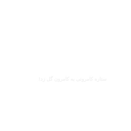
بخوانید
بریل امبولو
ستاره کامرونی به کامرون گل زد!
بخوانید