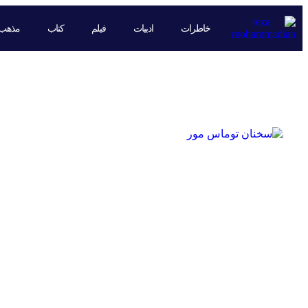
خاطرات
ادبیات
فیلم
کتاب
مذهب
روز: 3 بهمن 1402 (فرمت 