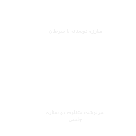
جانلوکا ویالی
مبارزه دوستانه با سرطان
بخوانید
صلاح یا شورله
سرنوشت متفاوت دو ستاره
چلسی