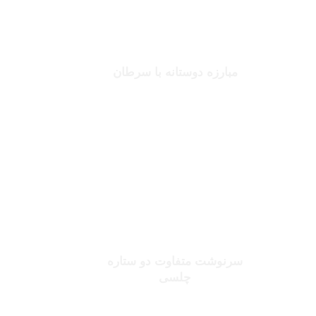
جانلوکا ویالی
مبارزه دوستانه با سرطان
بخوانید
صلاح یا شورله
سرنوشت متفاوت دو ستاره
چلسی