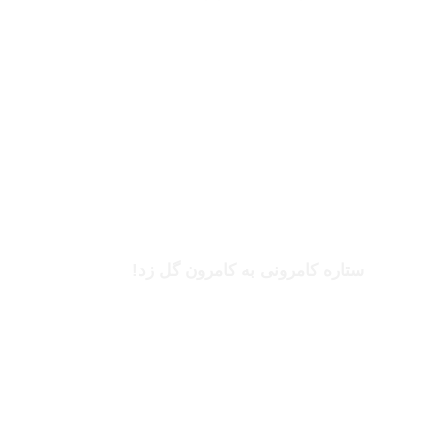
بخوانید
بریل امبولو
ستاره کامرونی به کامرون گل زد!
بخوانید