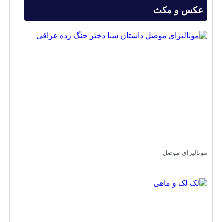
عکس و مکث
مونالیزای موصل