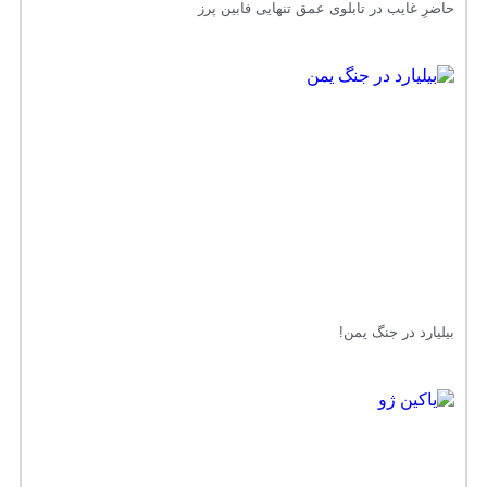
حاضرِ غایب در تابلوی عمق تنهایی فابین پرز
بیلیارد در جنگ یمن!