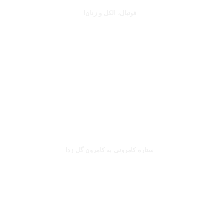
فوتبال، الکل و زنان!
بخوانید
بریل امبولو
ستاره کامرونی به کامرون گل زد!
بخوانید