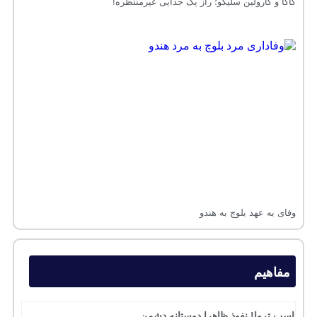
کاکا و کارولین سلیکو؛ راز یک جدایی غیرمنتظره!
وفای به عهد بلوچ به هندو
مفاهیم
اسب تروا! نفوذ ظاهرا دوستانه دشمن