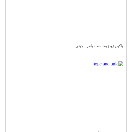
یاکین ژو ژیمناست بامزه چینی