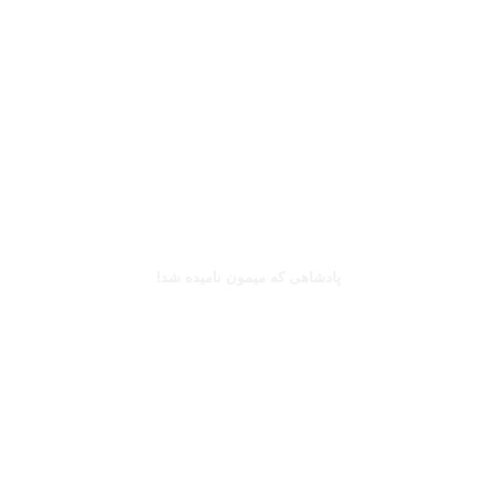
بخوانید
کینگزلی کومان
پادشاهی که میمون نامیده شد!
بخوانید