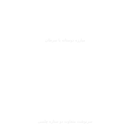
جانلوکا ویالی
مبارزه دوستانه با سرطان
بخوانید
صلاح یا شورله
سرنوشت متفاوت دو ستاره چلسی