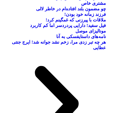
مشتری خاص
چو مضمون بلند افتاده‌ام در خاطر لالی
فرزند زمانه خود بودن!
ملاقات با پیرزنی که غمگینم کرد!
فیل سفید! دارایی پردردسر اما کم کاربرد
مونالیزای موصل
نامه‌های داستایفسکی به آنا
بریل امبولو
صلاح یا شورله
جرج بست
جانلوکا ویالی
کینگزلی کومان
هر چه تبر زدی مرا، زخم نشد جوانه شد! ایرج جنتی
عطایی
فوتبال، الکل و زنان!
مبارزه دوستانه با سرطان
پادشاهی که میمون نامیده شد!
ستاره کامرونی به کامرون گل زد!
سرنوشت متفاوت دو ستاره چلسی
بخوانید
بخوانید
بخوانید
بخوانید
بخوانید