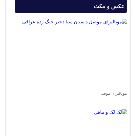
عکس و مکث
مونالیزای موصل