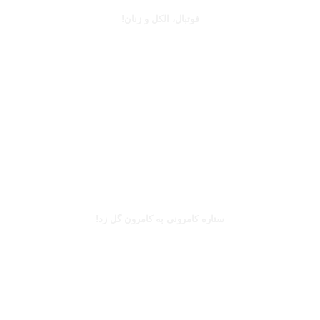
فوتبال، الکل و زنان!
بخوانید
بریل امبولو
ستاره کامرونی به کامرون گل زد!
بخوانید