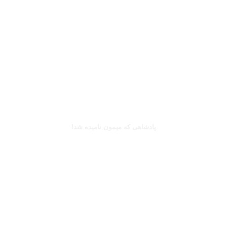
بخوانید
کینگزلی کومان
پادشاهی که میمون نامیده شد!
بخوانید