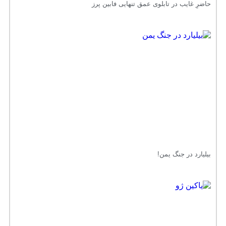
حاضرِ غایب در تابلوی عمق تنهایی فابین پرز
بیلیارد در جنگ یمن!