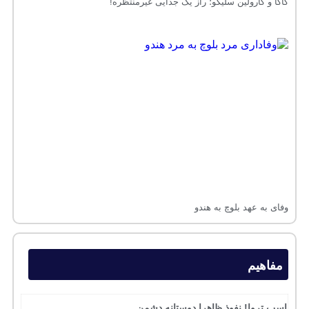
کاکا و کارولین سلیکو؛ راز یک جدایی غیرمنتظره!
وفای به عهد بلوچ به هندو
مفاهیم
اسب تروا! نفوذ ظاهرا دوستانه دشمن