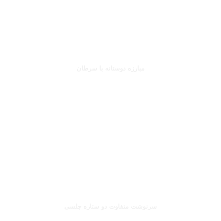
جانلوکا ویالی
مبارزه دوستانه با سرطان
بخوانید
صلاح یا شورله
سرنوشت متفاوت دو ستاره چلسی