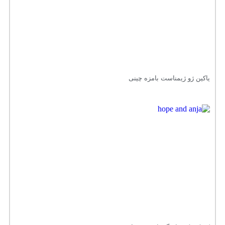
یاکین ژو ژیمناست بامزه چینی