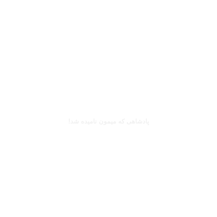
بخوانید
کینگزلی کومان
پادشاهی که میمون نامیده شد!
بخوانید