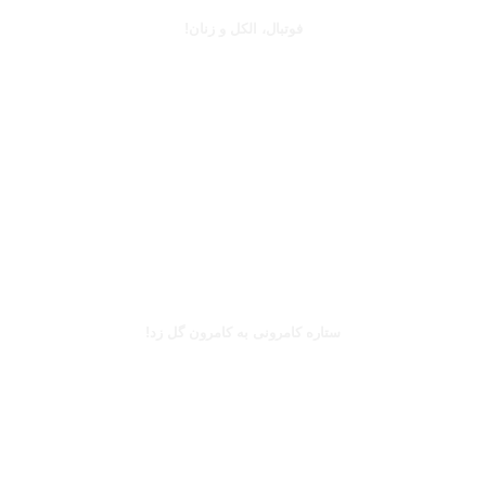
فوتبال، الکل و زنان!
بخوانید
بریل امبولو
ستاره کامرونی به کامرون گل زد!
بخوانید