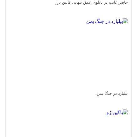
حاضرِ غایب در تابلوی عمق تنهایی فابین پرز
بیلیارد در جنگ یمن!