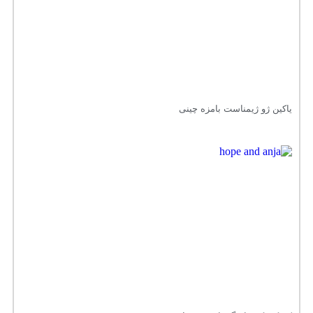
یاکین ژو ژیمناست بامزه چینی