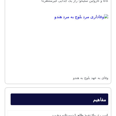
کاکا و کارولین سلیکو؛ راز یک جدایی غیرمنتظره!
وفای به عهد بلوچ به هندو
مفاهیم
اسب تروا! نفوذ ظاهرا دوستانه دشمن