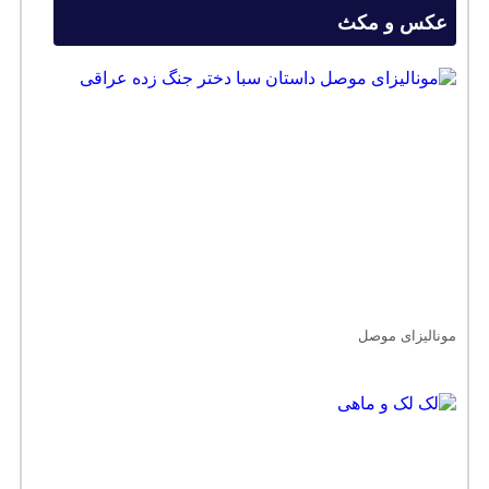
عکس و مکث
مونالیزای موصل