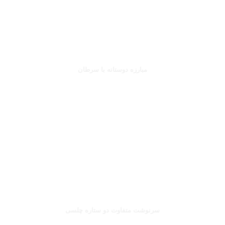
جانلوکا ویالی
مبارزه دوستانه با سرطان
بخوانید
صلاح یا شورله
سرنوشت متفاوت دو ستاره چلسی