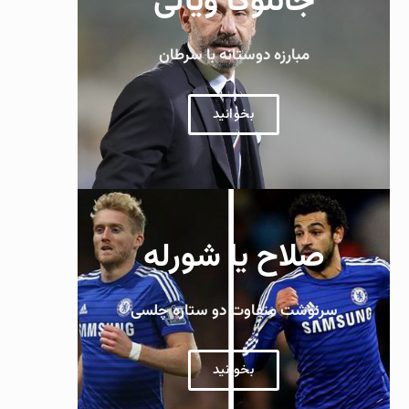
جانلوکا ویالی
مبارزه دوستانه با سرطان
بخوانید
صلاح یا شورله
سرنوشت متفاوت دو ستاره چلسی
بخوانید