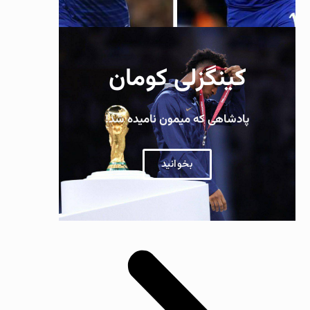
کینگزلی کومان
پادشاهی که میمون نامیده شد!
بخوانید