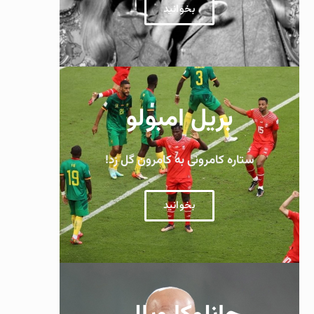
بخوانید
بریل امبولو
ستاره کامرونی به کامرون گل زد!
بخوانید