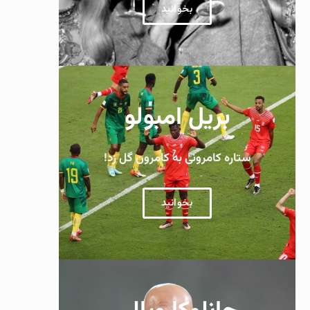
بخوانید
بریل امبولو
ستاره کامرونی به کامرون گل زد!
بخوانید