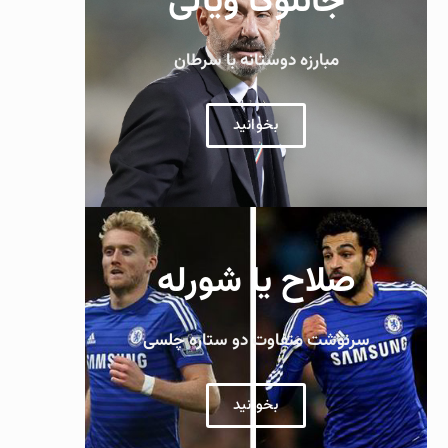
جانلوکا ویالی
مبارزه دوستانه با سرطان
بخوانید
صلاح یا شورله
سرنوشت متفاوت دو ستاره چلسی
بخوانید