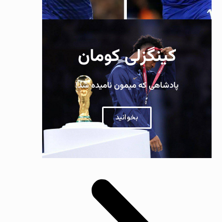
کینگزلی کومان
پادشاهی که میمون نامیده شد!
بخوانید