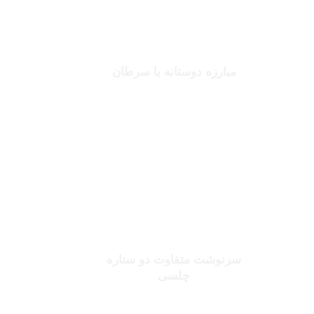
جانلوکا ویالی
مبارزه دوستانه با سرطان
بخوانید
صلاح یا شورله
سرنوشت متفاوت دو ستاره
چلسی