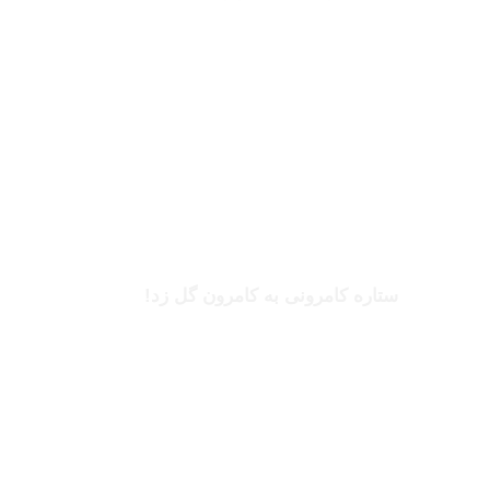
بخوانید
بریل امبولو
ستاره کامرونی به کامرون گل زد!
بخوانید