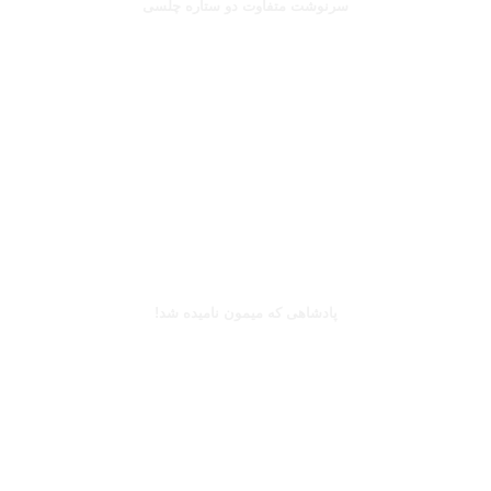
سرنوشت متفاوت دو ستاره چلسی
بخوانید
کینگزلی کومان
پادشاهی که میمون نامیده شد!
بخوانید