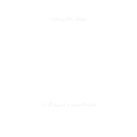
جرج بست
فوتبال، الکل و زنان!
بخوانید
بریل امبولو
ستاره کامرونی به کامرون گل زد!
بخوانید