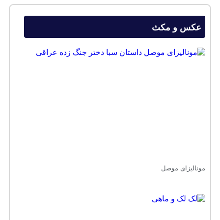
عکس و مکث
مونالیزای موصل