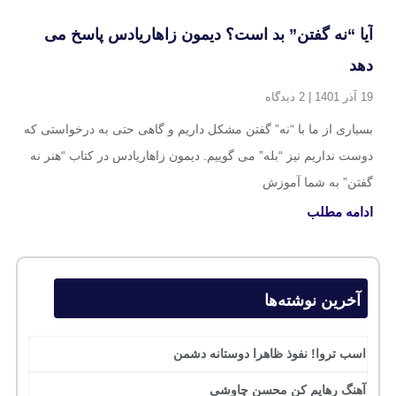
آیا “نه گفتن” بد است؟ دیمون زاهاریادس پاسخ می
دهد
19 آذر 1401
2 دیدگاه
بسیاری از ما با “نه” گفتن مشکل داریم و گاهی حتی به درخواستی که
دوست نداریم نیز “بله” می گوییم. دیمون زاهاریادس در کتاب “هنر نه
گفتن” به شما آموزش
ادامه مطلب
آخرین نوشته‌ها
اسب تروا! نفوذ ظاهرا دوستانه دشمن
آهنگ رهایم کن محسن چاوشی