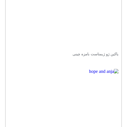
یاکین ژو ژیمناست بامزه چینی