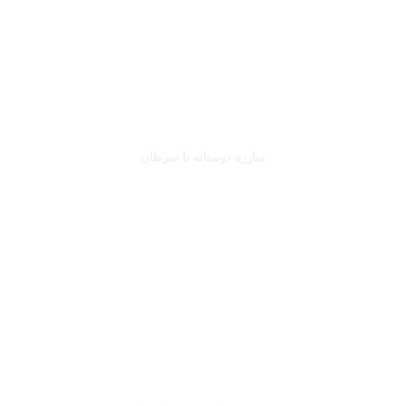
جانلوکا ویالی
مبارزه دوستانه با سرطان
بخوانید
صلاح یا شورله