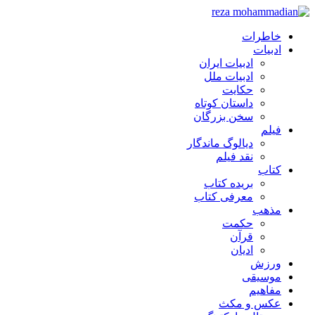
خاطرات
ادبیات
ادبیات ایران
ادبیات ملل
حکایت
داستان کوتاه
سخن بزرگان
فیلم
دیالوگ ماندگار
نقد فیلم
کتاب
بریده کتاب
معرفی کتاب
مذهب
حکمت
قرآن
ادیان
ورزش
موسیقی
مفاهیم
عکس و مکث