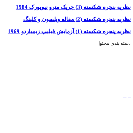
نظریه پنجره شکسته (3) چریک مترو نیویورک 1984
نظریه پنجره شکسته (2) مقاله ویلسون و کلینگ
نظریه پنجره شکسته (1) آزمایش فیلیپ زیمباردو 1969
دسته بندی محتوا
خاطرات
ادبیات
کتاب
مذهب
فیلم
مفاهیم
دیجیتال مارکتینگ
ورزش