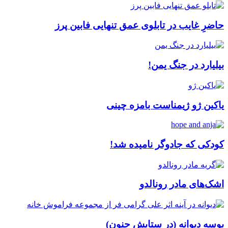
حاضرِ غایب در تابلوی عمق تنهایی فابین پرز
بیلیارد در جنگ یمن!
یاکین ژو ژیمناست بامزه چینی
کودکی که جادوگر نامیده شد!
اشک‌های مادر رونالدو
بوسه دیوانه (در ستایش جنون)