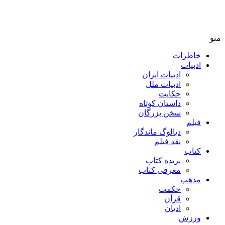
منو
خاطرات
ادبیات
ادبیات ایران
ادبیات ملل
حکایت
داستان کوتاه
سخن بزرگان
فیلم
دیالوگ ماندگار
نقد فیلم
کتاب
بریده کتاب
معرفی کتاب
مذهب
حکمت
قرآن
ادیان
ورزش