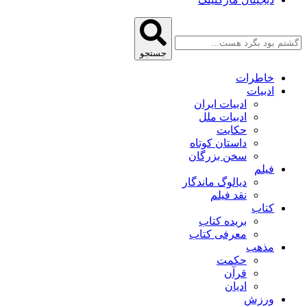
جستجو
خاطرات
ادبیات
ادبیات ایران
ادبیات ملل
حکایت
داستان کوتاه
سخن بزرگان
فیلم
دیالوگ ماندگار
نقد فیلم
کتاب
بریده کتاب
معرفی کتاب
مذهب
حکمت
قرآن
ادیان
ورزش