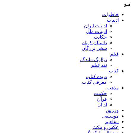
منو
خاطرات
ادبیات
ادبیات ایران
ادبیات ملل
حکایت
داستان کوتاه
سخن بزرگان
فیلم
دیالوگ ماندگار
نقد فیلم
کتاب
بریده کتاب
معرفی کتاب
مذهب
حکمت
قرآن
ادیان
ورزش
موسیقی
مفاهیم
عکس و مکث
دیجیتال مارکتینگ