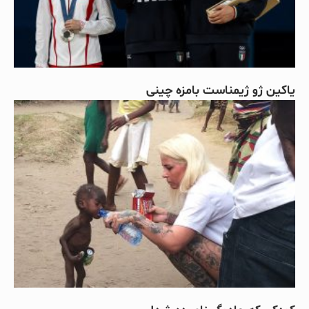
یاکین ژو ژیمناست بامزه چینی