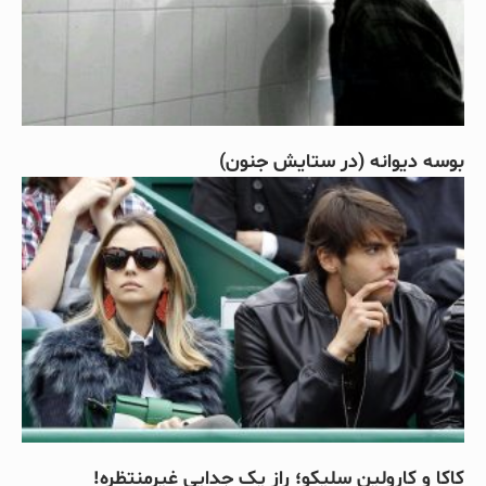
بوسه دیوانه (در ستایش جنون)
کاکا و کارولین سلیکو؛ راز یک جدایی غیرمنتظره!