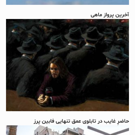
آخرین پرواز ماهی
حاضرِ غایب در تابلوی عمق تنهایی فابین پرز