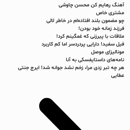
آهنگ رهایم کن محسن چاوشی
مشتری خاص
چو مضمون بلند افتاده‌ام در خاطر لالی
فرزند زمانه خود بودن!
ملاقات با پیرزنی که غمگینم کرد!
فیل سفید! دارایی پردردسر اما کم کاربرد
مونالیزای موصل
نامه‌های داستایفسکی به آنا
بریل امبولو
صلاح یا شورله
جرج بست
کینگزلی کومان
جانلوکا ویالی
هر چه تبر زدی مرا، زخم نشد جوانه شد! ایرج جنتی
عطایی
فوتبال، الکل و زنان!
مبارزه دوستانه با سرطان
پادشاهی که میمون نامیده شد!
ستاره کامرونی به کامرون گل زد!
سرنوشت متفاوت دو ستاره چلسی
بخوانید
بخوانید
بخوانید
بخوانید
بخوانید