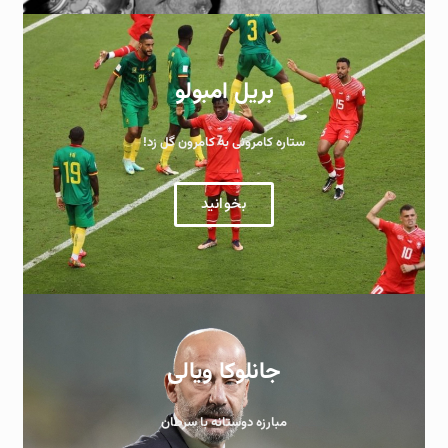
بریل امبولو
ستاره کامرونی به کامرون گل زد!
بخوانید
جانلوکا ویالی
مبارزه دوستانه با سرطان