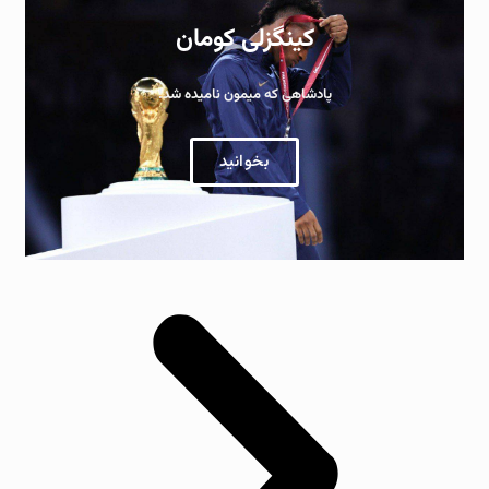
کینگزلی کومان
پادشاهی که میمون نامیده شد!
بخوانید