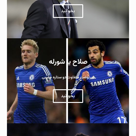
بخوانید
صلاح یا شورله
سرنوشت متفاوت دو ستاره چلسی
بخوانید