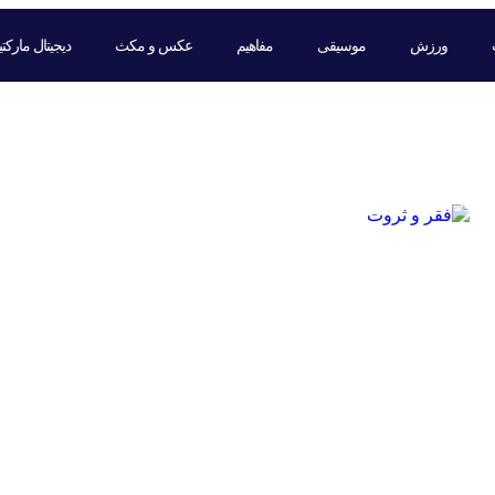
ورزش
موسیقی
مفاهیم
عکس و مکث
دیجیتال مارکت
برچسب: فقر