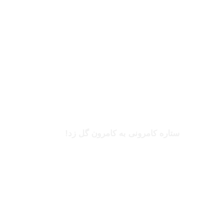
بخوانید
بریل امبولو
ستاره کامرونی به کامرون گل زد!
بخوانید