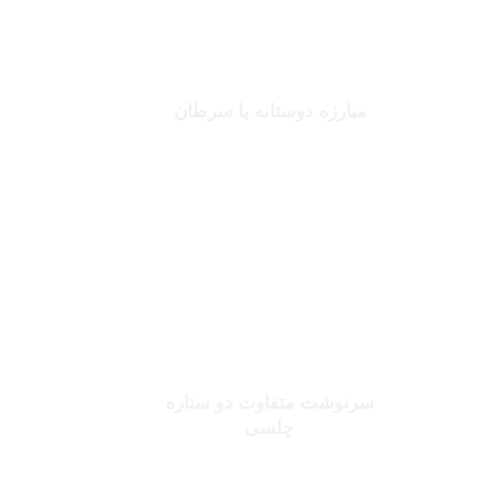
جانلوکا ویالی
مبارزه دوستانه با سرطان
بخوانید
صلاح یا شورله
سرنوشت متفاوت دو ستاره
چلسی