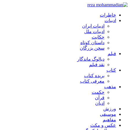
خاطرات
ادبیات
ادبیات ایران
ادبیات ملل
حکایت
داستان کوتاه
سخن بزرگان
فیلم
دیالوگ ماندگار
نقد فیلم
کتاب
بریده کتاب
معرفی کتاب
مذهب
حکمت
قرآن
ادیان
ورزش
موسیقی
مفاهیم
عکس و مکث