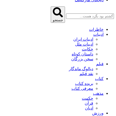
جستجو
خاطرات
ادبیات
ادبیات ایران
ادبیات ملل
حکایت
داستان کوتاه
سخن بزرگان
فیلم
دیالوگ ماندگار
نقد فیلم
کتاب
بریده کتاب
معرفی کتاب
مذهب
حکمت
قرآن
ادیان
ورزش