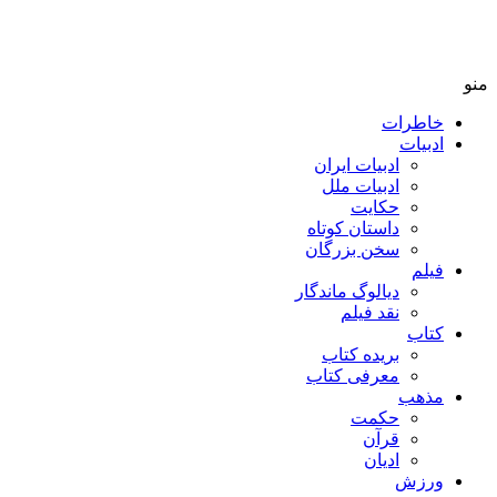
منو
خاطرات
ادبیات
ادبیات ایران
ادبیات ملل
حکایت
داستان کوتاه
سخن بزرگان
فیلم
دیالوگ ماندگار
نقد فیلم
کتاب
بریده کتاب
معرفی کتاب
مذهب
حکمت
قرآن
ادیان
ورزش