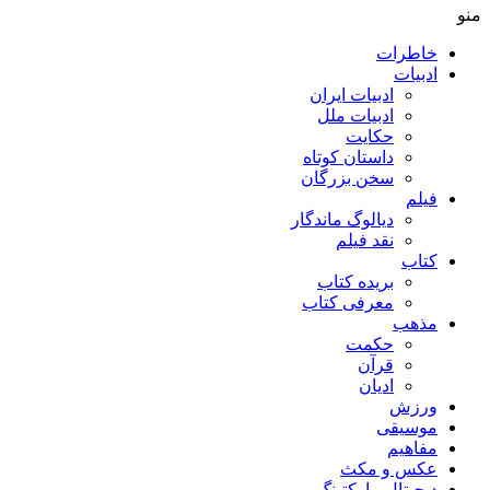
منو
خاطرات
ادبیات
ادبیات ایران
ادبیات ملل
حکایت
داستان کوتاه
سخن بزرگان
فیلم
دیالوگ ماندگار
نقد فیلم
کتاب
بریده کتاب
معرفی کتاب
مذهب
حکمت
قرآن
ادیان
ورزش
موسیقی
مفاهیم
عکس و مکث
دیجیتال مارکتینگ