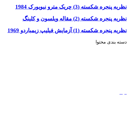
نظریه پنجره شکسته (3) چریک مترو نیویورک 1984
نظریه پنجره شکسته (2) مقاله ویلسون و کلینگ
نظریه پنجره شکسته (1) آزمایش فیلیپ زیمباردو 1969
دسته بندی محتوا
خاطرات
ادبیات
کتاب
مذهب
فیلم
مفاهیم
دیجیتال مارکتینگ
ورزش