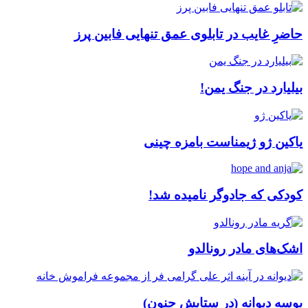
حاضرِ غایب در تابلوی عمق تنهایی فابین پرز
بیلیارد در جنگ یمن!
یاکین ژو ژیمناست بامزه چینی
کودکی که جادوگر نامیده شد!
اشک‌های مادر رونالدو
بوسه دیوانه (در ستایش جنون)