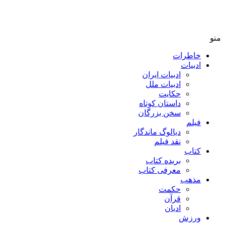
منو
خاطرات
ادبیات
ادبیات ایران
ادبیات ملل
حکایت
داستان کوتاه
سخن بزرگان
فیلم
دیالوگ ماندگار
نقد فیلم
کتاب
بریده کتاب
معرفی کتاب
مذهب
حکمت
قرآن
ادیان
ورزش