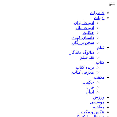
منو
خاطرات
ادبیات
ادبیات ایران
ادبیات ملل
حکایت
داستان کوتاه
سخن بزرگان
فیلم
دیالوگ ماندگار
نقد فیلم
کتاب
بریده کتاب
معرفی کتاب
مذهب
حکمت
قرآن
ادیان
ورزش
موسیقی
مفاهیم
عکس و مکث
دیجیتال مارکتینگ