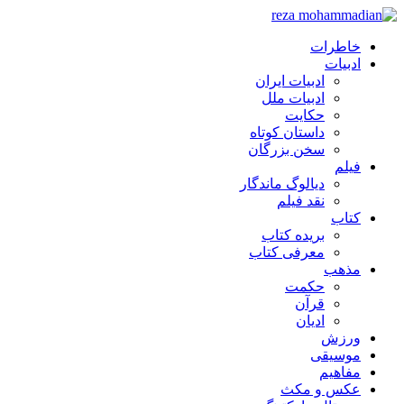
خاطرات
ادبیات
ادبیات ایران
ادبیات ملل
حکایت
داستان کوتاه
سخن بزرگان
فیلم
دیالوگ ماندگار
نقد فیلم
کتاب
بریده کتاب
معرفی کتاب
مذهب
حکمت
قرآن
ادیان
ورزش
موسیقی
مفاهیم
عکس و مکث