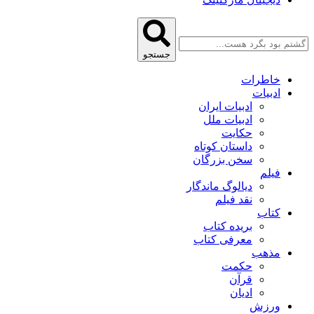
جستجو
خاطرات
ادبیات
ادبیات ایران
ادبیات ملل
حکایت
داستان کوتاه
سخن بزرگان
فیلم
دیالوگ ماندگار
نقد فیلم
کتاب
بریده کتاب
معرفی کتاب
مذهب
حکمت
قرآن
ادیان
ورزش