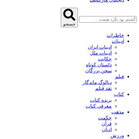
جستجو
خاطرات
ادبیات
ادبیات ایران
ادبیات ملل
حکایت
داستان کوتاه
سخن بزرگان
فیلم
دیالوگ ماندگار
نقد فیلم
کتاب
بریده کتاب
معرفی کتاب
مذهب
حکمت
قرآن
ادیان
ورزش