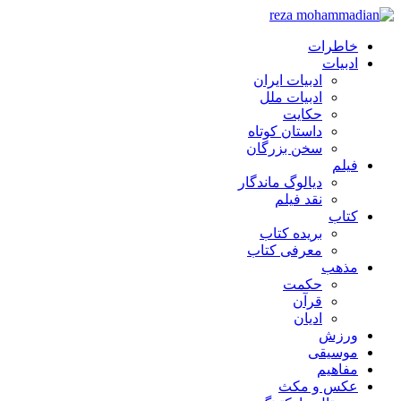
خاطرات
ادبیات
ادبیات ایران
ادبیات ملل
حکایت
داستان کوتاه
سخن بزرگان
فیلم
دیالوگ ماندگار
نقد فیلم
کتاب
بریده کتاب
معرفی کتاب
مذهب
حکمت
قرآن
ادیان
ورزش
موسیقی
مفاهیم
عکس و مکث