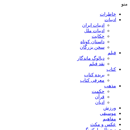
منو
خاطرات
ادبیات
ادبیات ایران
ادبیات ملل
حکایت
داستان کوتاه
سخن بزرگان
فیلم
دیالوگ ماندگار
نقد فیلم
کتاب
بریده کتاب
معرفی کتاب
مذهب
حکمت
قرآن
ادیان
ورزش
موسیقی
مفاهیم
عکس و مکث
دیجیتال مارکتینگ