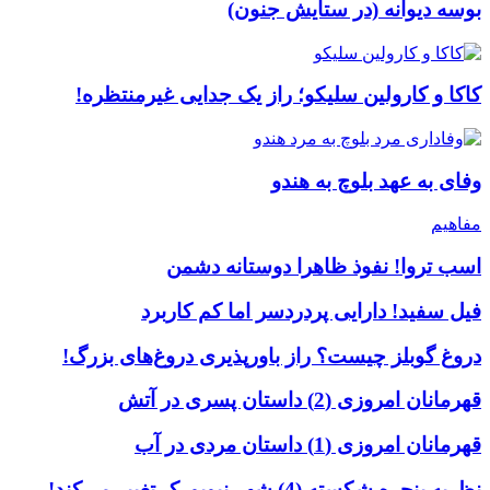
بوسه دیوانه (در ستایش جنون)
کاکا و کارولین سلیکو؛ راز یک جدایی غیرمنتظره!
وفای به عهد بلوچ به هندو
مفاهیم
اسب تروا! نفوذ ظاهرا دوستانه دشمن
فیل سفید! دارایی پردردسر اما کم کاربرد
دروغ گوبلز چیست؟ راز باورپذیری دروغ‌های بزرگ!
قهرمانان امروزی (2) داستان پسری در آتش
قهرمانان امروزی (1) داستان مردی در آب
نظریه پنجره شکسته (4) شهر نیویورک تغییر می‌کند!