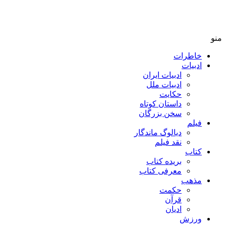
منو
خاطرات
ادبیات
ادبیات ایران
ادبیات ملل
حکایت
داستان کوتاه
سخن بزرگان
فیلم
دیالوگ ماندگار
نقد فیلم
کتاب
بریده کتاب
معرفی کتاب
مذهب
حکمت
قرآن
ادیان
ورزش