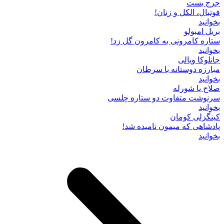
جرج بست
فوتبال، الکل و زنان!
بخوانید
بریل امبولو
ستاره کامرونی به کامرون گل زد!
بخوانید
جانلوکا ویالی
مبارزه دوستانه با سرطان
بخوانید
صلاح یا شورله
سرنوشت متفاوت دو ستاره چلسی
بخوانید
کینگزلی کومان
پادشاهی که میمون نامیده شد!
بخوانید