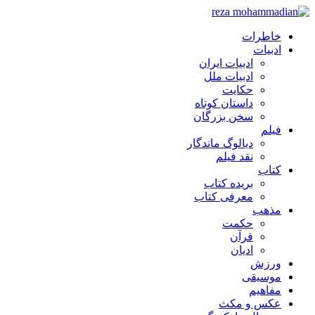
خاطرات
ادبیات
ادبیات ایران
ادبیات ملل
حکایت
داستان کوتاه
سخن بزرگان
فیلم
دیالوگ ماندگار
نقد فیلم
کتاب
بریده کتاب
معرفی کتاب
مذهب
حکمت
قرآن
ادیان
ورزش
موسیقی
مفاهیم
عکس و مکث