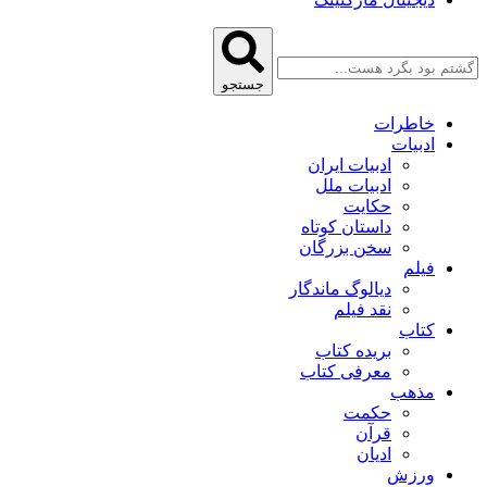
جستجو
خاطرات
ادبیات
ادبیات ایران
ادبیات ملل
حکایت
داستان کوتاه
سخن بزرگان
فیلم
دیالوگ ماندگار
نقد فیلم
کتاب
بریده کتاب
معرفی کتاب
مذهب
حکمت
قرآن
ادیان
ورزش