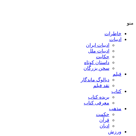
منو
خاطرات
ادبیات
ادبیات ایران
ادبیات ملل
حکایت
داستان کوتاه
سخن بزرگان
فیلم
دیالوگ ماندگار
نقد فیلم
کتاب
بریده کتاب
معرفی کتاب
مذهب
حکمت
قرآن
ادیان
ورزش