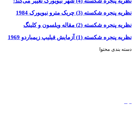
نظریه پنجره شکسته (4) شهر نیویورک تغییر می‌کند!
نظریه پنجره شکسته (3) چریک مترو نیویورک 1984
نظریه پنجره شکسته (2) مقاله ویلسون و کلینگ
نظریه پنجره شکسته (1) آزمایش فیلیپ زیمباردو 1969
دسته بندی محتوا
خاطرات
ادبیات
کتاب
مذهب
فیلم
مفاهیم
دیجیتال مارکتینگ
ورزش