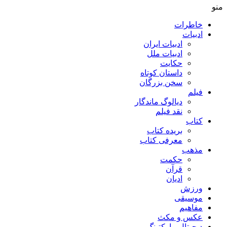
منو
خاطرات
ادبیات
ادبیات ایران
ادبیات ملل
حکایت
داستان کوتاه
سخن بزرگان
فیلم
دیالوگ ماندگار
نقد فیلم
کتاب
بریده کتاب
معرفی کتاب
مذهب
حکمت
قرآن
ادیان
ورزش
موسیقی
مفاهیم
عکس و مکث
دیجیتال مارکتینگ