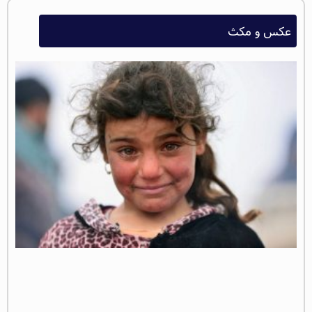
عکس و مکث