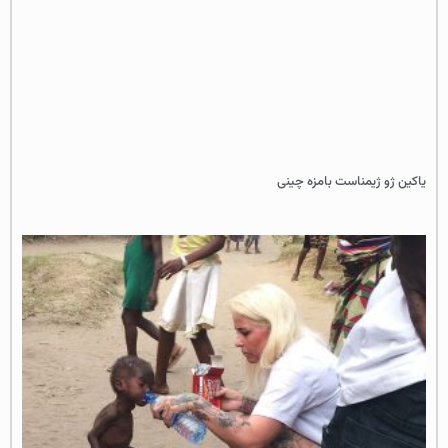
یاکین ژو ژیمناست بامزه چینی