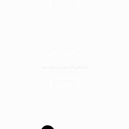
بخوانید
کینگزلی کومان
پادشاهی که میمون نامیده شد!
بخوانید