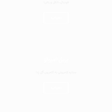
فوتبال، الکل و زنان!
بخوانید
بریل امبولو
ستاره کامرونی به کامرون گل زد!
بخوانید