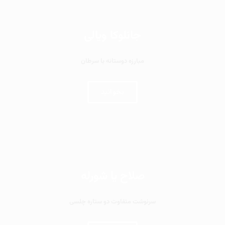
جانلوکا ویالی
مبارزه دوستانه با سرطان
بخوانید
صلاح یا شورله
سرنوشت متفاوت دو ستاره چلسی