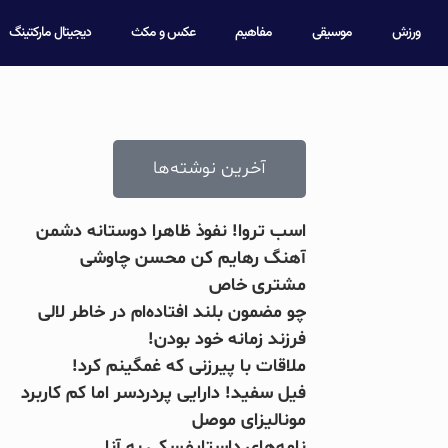
ورزش
موسیقی
مفاهیم
عکس و مکث
دیجیتال مارکتینگ
آخرین نوشته‌ها
اسب تروا! نفوذ ظاهرا دوستانه دشمن
آهنگ رهایم کن محسن چاوشی
مشتری خاص
چو مضمون بلند افتاده‌ام در خاطر لالی
فرزند زمانه خود بودن!
ملاقات با پیرزنی که غمگینم کرد!
فیل سفید! دارایی پردردسر اما کم کاربرد
مونالیزای موصل
بریل امبولو
جرج بس
صلاح یا شور
جانلوکا وی
کینگزلی کو
نامه‌های داستایفسکی به آنا