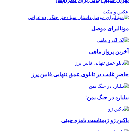
تهران قدیم (جایی برای بامرام‌ها)
عکس و مکث
مونالیزای موصل
آخرین پرواز ماهی
حاضرِ غایب در تابلوی عمق تنهایی فابین پرز
بیلیارد در جنگ یمن!
یاکین ژو ژیمناست بامزه چینی