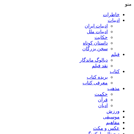
منو
خاطرات
ادبیات
ادبیات ایران
ادبیات ملل
حکایت
داستان کوتاه
سخن بزرگان
فیلم
دیالوگ ماندگار
نقد فیلم
کتاب
بریده کتاب
معرفی کتاب
مذهب
حکمت
قرآن
ادیان
ورزش
موسیقی
مفاهیم
عکس و مکث
دیجیتال مارکتینگ