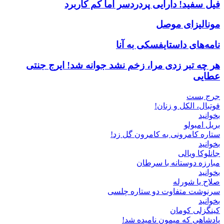
فیل سفید! دارایی پردردسر اما کم کاربرد
مونالیزای موصل
نامه‌های داستایفسکی به آنا
هر چه تبر زدی مرا، زخم نشد جوانه شد! ایرج جنتی
عطایی
جرج بست
فوتبال، الکل و زنان!
بخوانید
بریل امبولو
ستاره کامرونی به کامرون گل زد!
بخوانید
جانلوکا ویالی
مبارزه دوستانه با سرطان
بخوانید
صلاح یا شورله
سرنوشت متفاوت دو ستاره چلسی
بخوانید
کینگزلی کومان
پادشاهی که میمون نامیده شد!