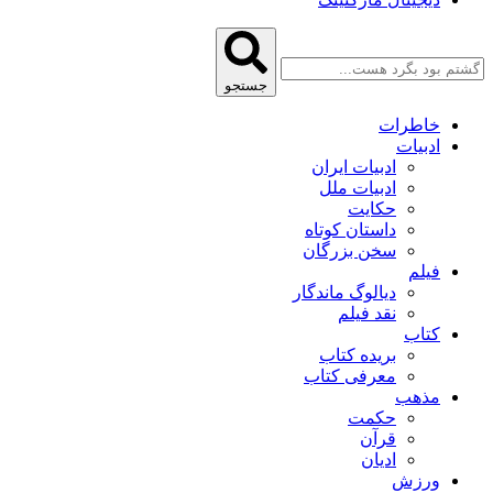
جستجو
خاطرات
ادبیات
ادبیات ایران
ادبیات ملل
حکایت
داستان کوتاه
سخن بزرگان
فیلم
دیالوگ ماندگار
نقد فیلم
کتاب
بریده کتاب
معرفی کتاب
مذهب
حکمت
قرآن
ادیان
ورزش