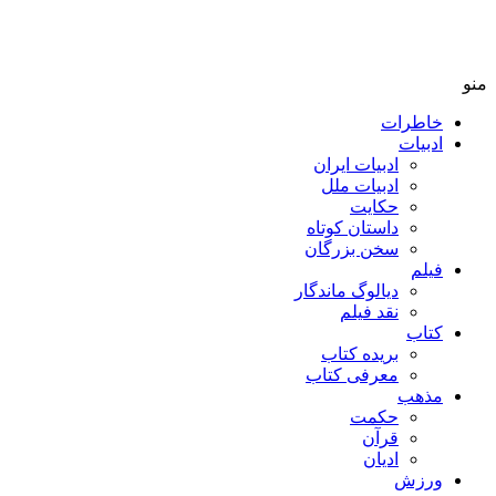
منو
خاطرات
ادبیات
ادبیات ایران
ادبیات ملل
حکایت
داستان کوتاه
سخن بزرگان
فیلم
دیالوگ ماندگار
نقد فیلم
کتاب
بریده کتاب
معرفی کتاب
مذهب
حکمت
قرآن
ادیان
ورزش