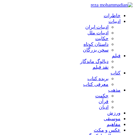
خاطرات
ادبیات
ادبیات ایران
ادبیات ملل
حکایت
داستان کوتاه
سخن بزرگان
فیلم
دیالوگ ماندگار
نقد فیلم
کتاب
بریده کتاب
معرفی کتاب
مذهب
حکمت
قرآن
ادیان
ورزش
موسیقی
مفاهیم
عکس و مکث