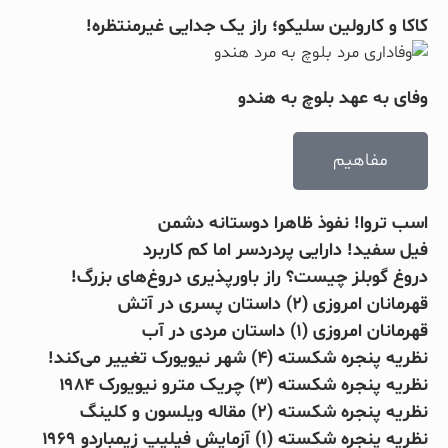
کاکا و کارولین سلیکو؛ راز یک جدایی غیرمنتظره!
وفای به عهد بلوچ به هندو
مفاهیم
اسب تروا! نفوذ ظاهرا دوستانه دشمن
فیل سفید! دارایی پردردسر اما کم کاربرد
دروغ گوبلز چیست؟ راز باورپذیری دروغ‌های بزرگ!
قهرمانان امروزی (۲) داستان پسری در آتش
قهرمانان امروزی (۱) داستان مردی در آب
نظریه پنجره شکسته (۴) شهر نیویورک تغییر می‌کند!
نظریه پنجره شکسته (۳) چریک مترو نیویورک ۱۹۸۴
نظریه پنجره شکسته (۲) مقاله ویلسون و کلینگ
نظریه پنجره شکسته (۱) آزمایش فیلیپ زیمباردو ۱۹۶۹