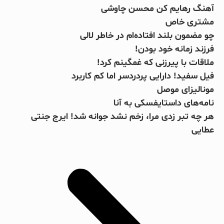
آهنگ رهایم کن محسن چاوشی
مشتری خاص
چو مضمون بلند افتاده‌ام در خاطر لالی
فرزند زمانه خود بودن!
ملاقات با پیرزنی که غمگینم کرد!
فیل سفید! دارایی پردردسر اما کم کاربرد
مونالیزای موصل
نامه‌های داستایفسکی به آنا
بریل امبولو
صلاح یا شورله
جرج بست
کینگزلی کومان
جانلوکا ویالی
هر چه تبر زدی مرا، زخم نشد جوانه شد! ایرج جنتی
عطایی
فوتبال، الکل و زنان!
مبارزه دوستانه با سرطان
پادشاهی که میمون نامیده شد!
ستاره کامرونی به کامرون گل زد!
سرنوشت متفاوت دو ستاره چلسی
بخوانید
بخوانید
بخوانید
بخوانید
بخوانید