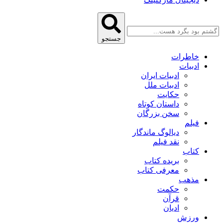
جستجو
خاطرات
ادبیات
ادبیات ایران
ادبیات ملل
حکایت
داستان کوتاه
سخن بزرگان
فیلم
دیالوگ ماندگار
نقد فیلم
کتاب
بریده کتاب
معرفی کتاب
مذهب
حکمت
قرآن
ادیان
ورزش