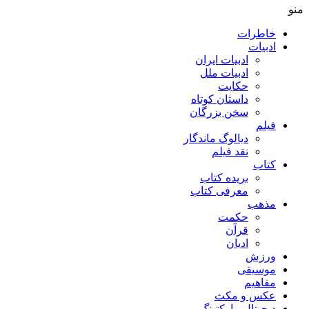
منو
خاطرات
ادبیات
ادبیات ایران
ادبیات ملل
حکایت
داستان کوتاه
سخن بزرگان
فیلم
دیالوگ ماندگار
نقد فیلم
کتاب
بریده کتاب
معرفی کتاب
مذهب
حکمت
قرآن
ادیان
ورزش
موسیقی
مفاهیم
عکس و مکث
دیجیتال مارکتینگ