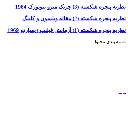
نظریه پنجره شکسته (3) چریک مترو نیویورک 1984
نظریه پنجره شکسته (2) مقاله ویلسون و کلینگ
نظریه پنجره شکسته (1) آزمایش فیلیپ زیمباردو 1969
دسته بندی محتوا
خاطرات
ادبیات
کتاب
مذهب
فیلم
مفاهیم
دیجیتال مارکتینگ
ورزش