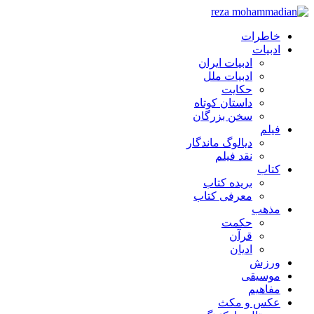
خاطرات
ادبیات
ادبیات ایران
ادبیات ملل
حکایت
داستان کوتاه
سخن بزرگان
فیلم
دیالوگ ماندگار
نقد فیلم
کتاب
بریده کتاب
معرفی کتاب
مذهب
حکمت
قرآن
ادیان
ورزش
موسیقی
مفاهیم
عکس و مکث