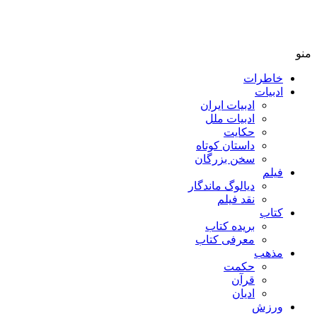
منو
خاطرات
ادبیات
ادبیات ایران
ادبیات ملل
حکایت
داستان کوتاه
سخن بزرگان
فیلم
دیالوگ ماندگار
نقد فیلم
کتاب
بریده کتاب
معرفی کتاب
مذهب
حکمت
قرآن
ادیان
ورزش