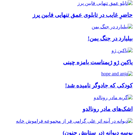
حاضرِ غایب در تابلوی عمق تنهایی فابین پرز
بیلیارد در جنگ یمن!
یاکین ژو ژیمناست بامزه چینی
کودکی که جادوگر نامیده شد!
اشک‌های مادر رونالدو
بوسه دیوانه (در ستایش جنون)