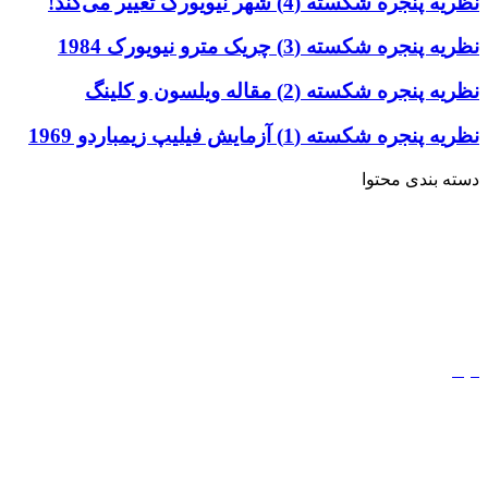
نظریه پنجره شکسته (4) شهر نیویورک تغییر می‌کند!
نظریه پنجره شکسته (3) چریک مترو نیویورک 1984
نظریه پنجره شکسته (2) مقاله ویلسون و کلینگ
نظریه پنجره شکسته (1) آزمایش فیلیپ زیمباردو 1969
دسته بندی محتوا
خاطرات
ادبیات
کتاب
مذهب
فیلم
مفاهیم
دیجیتال مارکتینگ
ورزش