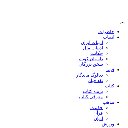
منو
خاطرات
ادبیات
ادبیات ایران
ادبیات ملل
حکایت
داستان کوتاه
سخن بزرگان
فیلم
دیالوگ ماندگار
نقد فیلم
کتاب
بریده کتاب
معرفی کتاب
مذهب
حکمت
قرآن
ادیان
ورزش