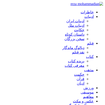
خاطرات
ادبیات
ادبیات ایران
ادبیات ملل
حکایت
داستان کوتاه
سخن بزرگان
فیلم
دیالوگ ماندگار
نقد فیلم
کتاب
بریده کتاب
معرفی کتاب
مذهب
حکمت
قرآن
ادیان
ورزش
موسیقی
مفاهیم
عکس و مکث