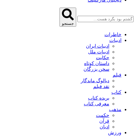
جستجو
خاطرات
ادبیات
ادبیات ایران
ادبیات ملل
حکایت
داستان کوتاه
سخن بزرگان
فیلم
دیالوگ ماندگار
نقد فیلم
کتاب
بریده کتاب
معرفی کتاب
مذهب
حکمت
قرآن
ادیان
ورزش