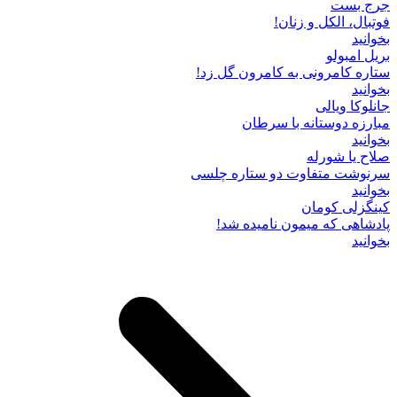
جرج بست
فوتبال، الکل و زنان!
بخوانید
بریل امبولو
ستاره کامرونی به کامرون گل زد!
بخوانید
جانلوکا ویالی
مبارزه دوستانه با سرطان
بخوانید
صلاح یا شورله
سرنوشت متفاوت دو ستاره چلسی
بخوانید
کینگزلی کومان
پادشاهی که میمون نامیده شد!
بخوانید