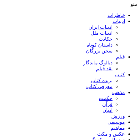
منو
خاطرات
ادبیات
ادبیات ایران
ادبیات ملل
حکایت
داستان کوتاه
سخن بزرگان
فیلم
دیالوگ ماندگار
نقد فیلم
کتاب
بریده کتاب
معرفی کتاب
مذهب
حکمت
قرآن
ادیان
ورزش
موسیقی
مفاهیم
عکس و مکث
دیجیتال مارکتینگ