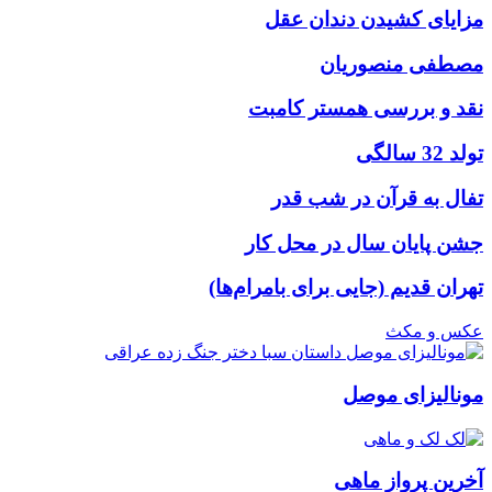
مزایای کشیدن دندان عقل
مصطفی منصوریان
نقد و بررسی همستر کامبت
تولد 32 سالگی
تفال به قرآن در شب قدر
جشن پایان سال در محل کار
تهران قدیم (جایی برای بامرام‌ها)
عکس و مکث
مونالیزای موصل
آخرین پرواز ماهی