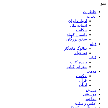
منو
خاطرات
ادبیات
ادبیات ایران
ادبیات ملل
حکایت
داستان کوتاه
سخن بزرگان
فیلم
دیالوگ ماندگار
نقد فیلم
کتاب
بریده کتاب
معرفی کتاب
مذهب
حکمت
قرآن
ادیان
ورزش
موسیقی
مفاهیم
عکس و مکث
دیجیتال مارکتینگ