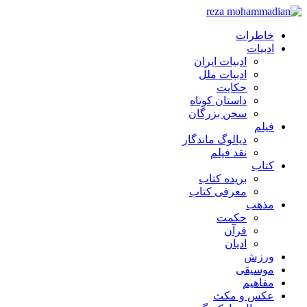
خاطرات
ادبیات
ادبیات ایران
ادبیات ملل
حکایت
داستان کوتاه
سخن بزرگان
فیلم
دیالوگ ماندگار
نقد فیلم
کتاب
بریده کتاب
معرفی کتاب
مذهب
حکمت
قرآن
ادیان
ورزش
موسیقی
مفاهیم
عکس و مکث