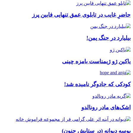
حاضرِ غایب در تابلوی عمق تنهایی فابین پرز
بیلیارد در جنگ یمن!
یاکین ژو ژیمناست بامزه چینی
کودکی که جادوگر نامیده شد!
اشک‌های مادر رونالدو
بوسه دیوانه (در ستایش جنون)