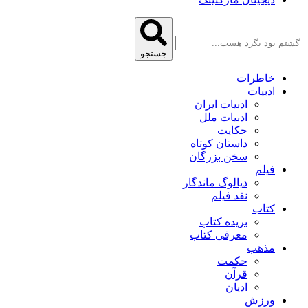
جستجو
خاطرات
ادبیات
ادبیات ایران
ادبیات ملل
حکایت
داستان کوتاه
سخن بزرگان
فیلم
دیالوگ ماندگار
نقد فیلم
کتاب
بریده کتاب
معرفی کتاب
مذهب
حکمت
قرآن
ادیان
ورزش