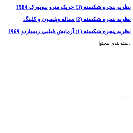
نظریه پنجره شکسته (3) چریک مترو نیویورک 1984
نظریه پنجره شکسته (2) مقاله ویلسون و کلینگ
نظریه پنجره شکسته (1) آزمایش فیلیپ زیمباردو 1969
دسته بندی محتوا
خاطرات
ادبیات
کتاب
مذهب
فیلم
مفاهیم
دیجیتال مارکتینگ
ورزش