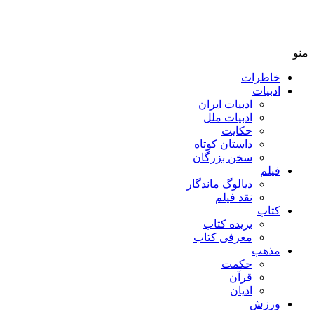
منو
خاطرات
ادبیات
ادبیات ایران
ادبیات ملل
حکایت
داستان کوتاه
سخن بزرگان
فیلم
دیالوگ ماندگار
نقد فیلم
کتاب
بریده کتاب
معرفی کتاب
مذهب
حکمت
قرآن
ادیان
ورزش