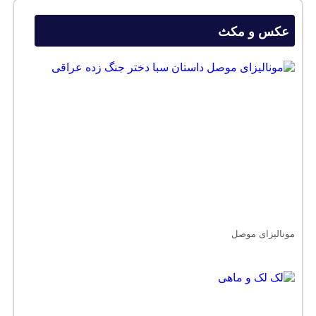
عکس و مکث
مونالیزای موصل