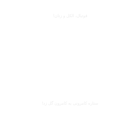
جرج بست
فوتبال، الکل و زنان!
بخوانید
بریل امبولو
ستاره کامرونی به کامرون گل زد!
بخوانید