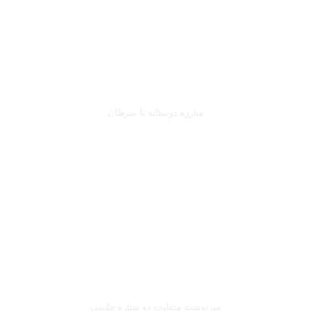
جانلوکا ویالی
مبارزه دوستانه با سرطان
بخوانید
صلاح یا شورله
سرنوشت متفاوت دو ستاره چلسی