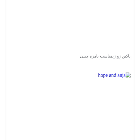
یاکین ژو ژیمناست بامزه چینی