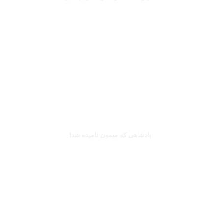
بخوانید
کینگزلی کومان
پادشاهی که میمون نامیده شد!
بخوانید