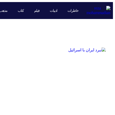
خاطرات
ادبیات
فیلم
کتاب
مذهب
روز: 27 خرداد 1404 (فرمت تاریخ آر