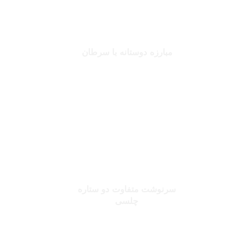
جانلوکا ویالی
مبارزه دوستانه با سرطان
بخوانید
صلاح یا شورله
سرنوشت متفاوت دو ستاره
چلسی