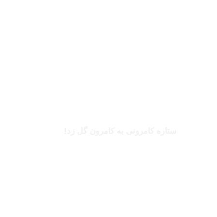
بخوانید
بریل امبولو
ستاره کامرونی به کامرون گل زد!
بخوانید