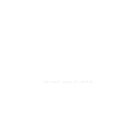
بخوانید
کینگزلی کومان
پادشاهی که میمون نامیده شد!
بخوانید