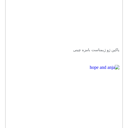
یاکین ژو ژیمناست بامزه چینی