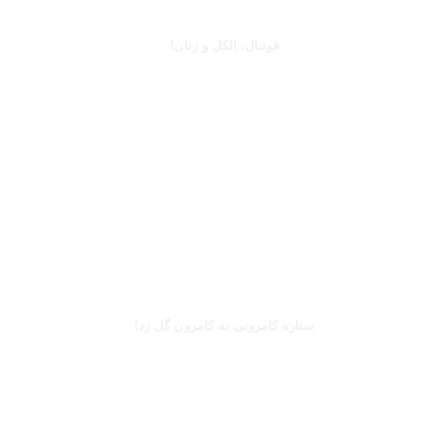
فوتبال، الکل و زنان!
بخوانید
بریل امبولو
ستاره کامرونی به کامرون گل زد!
بخوانید