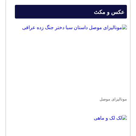
عکس و مکث
مونالیزای موصل