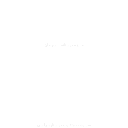
جانلوکا ویالی
مبارزه دوستانه با سرطان
بخوانید
صلاح یا شورله
سرنوشت متفاوت دو ستاره چلسی