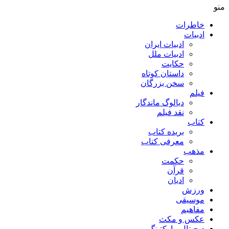
منو
خاطرات
ادبیات
ادبیات ایران
ادبیات ملل
حکایت
داستان کوتاه
سخن بزرگان
فیلم
دیالوگ ماندگار
نقد فیلم
کتاب
بریده کتاب
معرفی کتاب
مذهب
حکمت
قرآن
ادیان
ورزش
موسیقی
مفاهیم
عکس و مکث
دیجیتال مارکتینگ