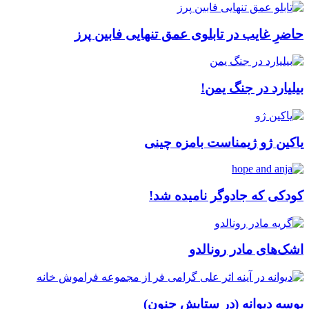
حاضرِ غایب در تابلوی عمق تنهایی فابین پرز
بیلیارد در جنگ یمن!
یاکین ژو ژیمناست بامزه چینی
کودکی که جادوگر نامیده شد!
اشک‌های مادر رونالدو
بوسه دیوانه (در ستایش جنون)