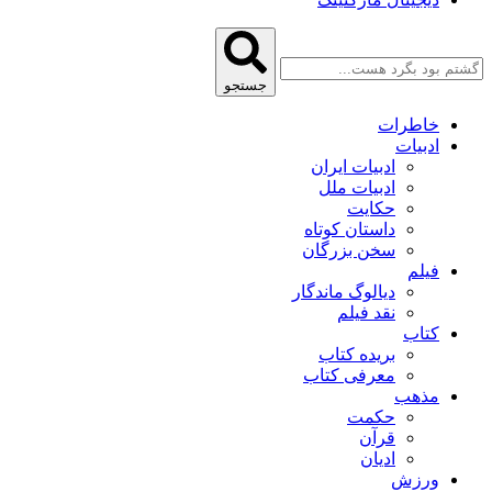
جستجو
خاطرات
ادبیات
ادبیات ایران
ادبیات ملل
حکایت
داستان کوتاه
سخن بزرگان
فیلم
دیالوگ ماندگار
نقد فیلم
کتاب
بریده کتاب
معرفی کتاب
مذهب
حکمت
قرآن
ادیان
ورزش