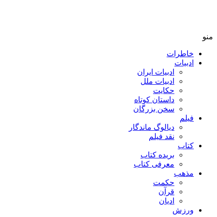
منو
خاطرات
ادبیات
ادبیات ایران
ادبیات ملل
حکایت
داستان کوتاه
سخن بزرگان
فیلم
دیالوگ ماندگار
نقد فیلم
کتاب
بریده کتاب
معرفی کتاب
مذهب
حکمت
قرآن
ادیان
ورزش