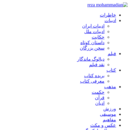
خاطرات
ادبیات
ادبیات ایران
ادبیات ملل
حکایت
داستان کوتاه
سخن بزرگان
فیلم
دیالوگ ماندگار
نقد فیلم
کتاب
بریده کتاب
معرفی کتاب
مذهب
حکمت
قرآن
ادیان
ورزش
موسیقی
مفاهیم
عکس و مکث