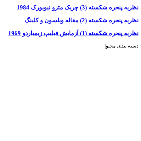
نظریه پنجره شکسته (3) چریک مترو نیویورک 1984
نظریه پنجره شکسته (2) مقاله ویلسون و کلینگ
نظریه پنجره شکسته (1) آزمایش فیلیپ زیمباردو 1969
دسته بندی محتوا
خاطرات
ادبیات
کتاب
مذهب
فیلم
مفاهیم
دیجیتال مارکتینگ
ورزش