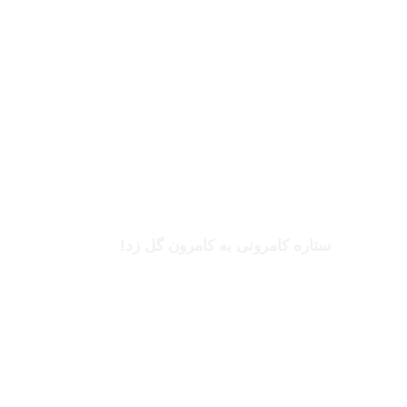
بخوانید
بریل امبولو
ستاره کامرونی به کامرون گل زد!
بخوانید