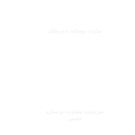
جانلوکا ویالی
مبارزه دوستانه با سرطان
بخوانید
صلاح یا شورله
سرنوشت متفاوت دو ستاره
چلسی