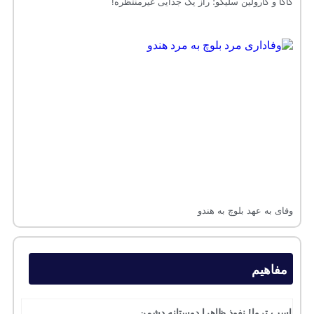
کاکا و کارولین سلیکو؛ راز یک جدایی غیرمنتظره!
وفای به عهد بلوچ به هندو
مفاهیم
اسب تروا! نفوذ ظاهرا دوستانه دشمن