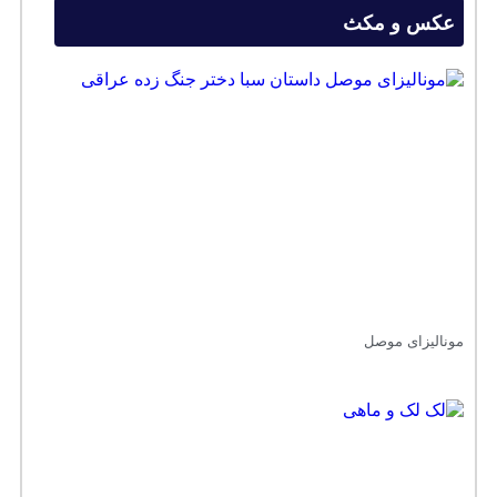
عکس و مکث
مونالیزای موصل