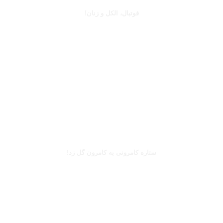
فوتبال، الکل و زنان!
بخوانید
بریل امبولو
ستاره کامرونی به کامرون گل زد!
بخوانید