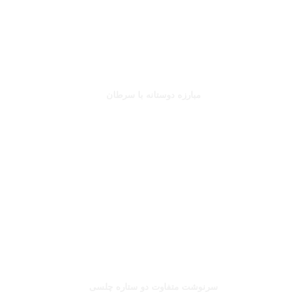
جانلوکا ویالی
مبارزه دوستانه با سرطان
بخوانید
صلاح یا شورله
سرنوشت متفاوت دو ستاره چلسی