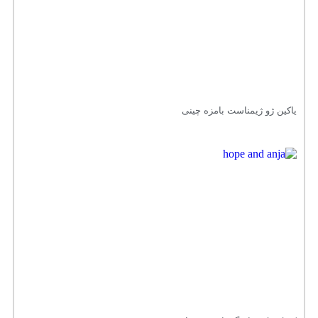
یاکین ژو ژیمناست بامزه چینی