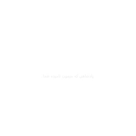
بخوانید
کینگزلی کومان
پادشاهی که میمون نامیده شد!
بخوانید