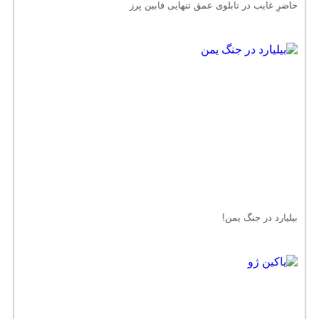
حاضرِ غایب در تابلوی عمق تنهایی فابین پرز
بیلیارد در جنگ یمن!