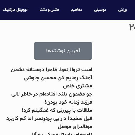
ورزش
موسیقی
مفاهیم
عکس و مکث
دیجیتال مارکتینگ
آخرین نوشته‌ها
اسب تروا! نفوذ ظاهرا دوستانه دشمن
آهنگ رهایم کن محسن چاوشی
مشتری خاص
چو مضمون بلند افتاده‌ام در خاطر لالی
فرزند زمانه خود بودن!
ملاقات با پیرزنی که غمگینم کرد!
فیل سفید! دارایی پردردسر اما کم کاربرد
مونالیزای موصل
بریل امبولو
جرج بس
صلاح یا شور
جانلوکا وی
کینگزلی کو
نامه‌های داستایفسکی به آنا