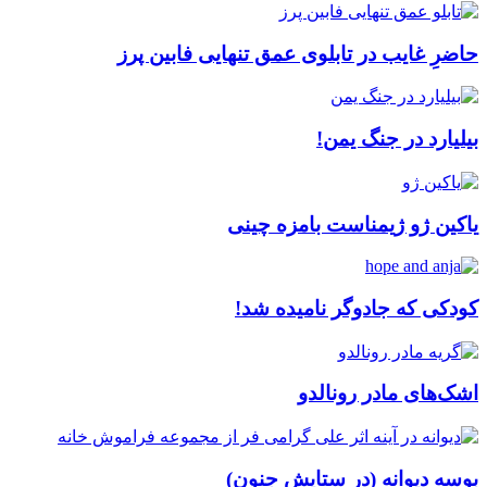
حاضرِ غایب در تابلوی عمق تنهایی فابین پرز
بیلیارد در جنگ یمن!
یاکین ژو ژیمناست بامزه چینی
کودکی که جادوگر نامیده شد!
اشک‌های مادر رونالدو
بوسه دیوانه (در ستایش جنون)