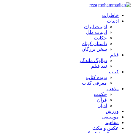
خاطرات
ادبیات
ادبیات ایران
ادبیات ملل
حکایت
داستان کوتاه
سخن بزرگان
فیلم
دیالوگ ماندگار
نقد فیلم
کتاب
بریده کتاب
معرفی کتاب
مذهب
حکمت
قرآن
ادیان
ورزش
موسیقی
مفاهیم
عکس و مکث