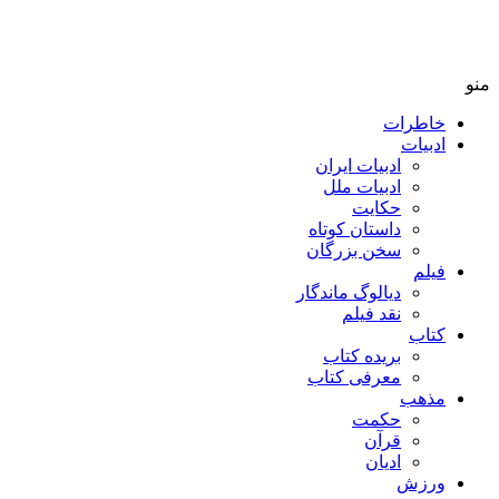
منو
خاطرات
ادبیات
ادبیات ایران
ادبیات ملل
حکایت
داستان کوتاه
سخن بزرگان
فیلم
دیالوگ ماندگار
نقد فیلم
کتاب
بریده کتاب
معرفی کتاب
مذهب
حکمت
قرآن
ادیان
ورزش