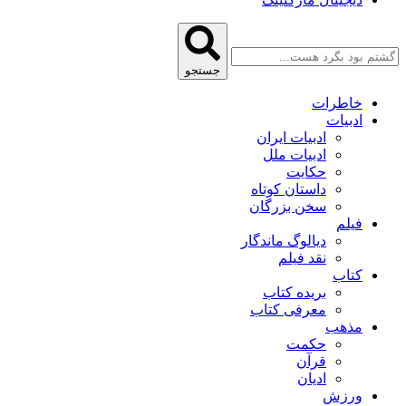
جستجو
خاطرات
ادبیات
ادبیات ایران
ادبیات ملل
حکایت
داستان کوتاه
سخن بزرگان
فیلم
دیالوگ ماندگار
نقد فیلم
کتاب
بریده کتاب
معرفی کتاب
مذهب
حکمت
قرآن
ادیان
ورزش