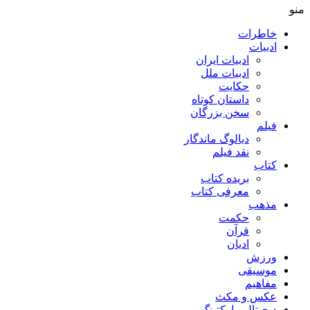
منو
خاطرات
ادبیات
ادبیات ایران
ادبیات ملل
حکایت
داستان کوتاه
سخن بزرگان
فیلم
دیالوگ ماندگار
نقد فیلم
کتاب
بریده کتاب
معرفی کتاب
مذهب
حکمت
قرآن
ادیان
ورزش
موسیقی
مفاهیم
عکس و مکث
دیجیتال مارکتینگ