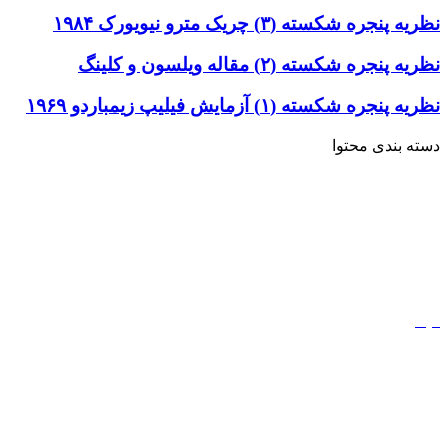
نظریه پنجره شکسته (۳) چریک مترو نیویورک ۱۹۸۴
نظریه پنجره شکسته (۲) مقاله ویلسون و کلینگ
نظریه پنجره شکسته (۱) آزمایش فیلیپ زیمباردو ۱۹۶۹
دسته بندی محتوا
خاطرات
ادبیات
کتاب
مذهب
فیلم
مفاهیم
دیجیتال مارکتینگ
ورزش