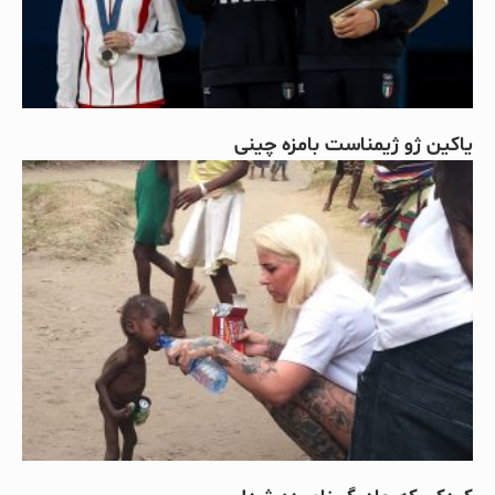
یاکین ژو ژیمناست بامزه چینی