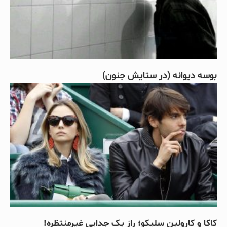
بوسه دیوانه (در ستایش جنون)
کاکا و کارولین سلیکو؛ راز یک جدایی غیرمنتظره!