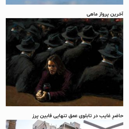
آخرین پرواز ماهی
حاضرِ غایب در تابلوی عمق تنهایی فابین پرز