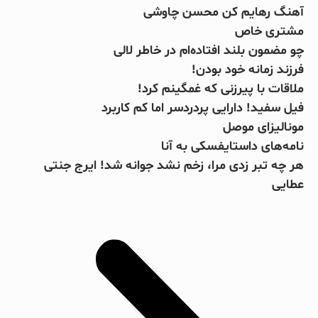
آهنگ رهایم کن محسن چاوشی
مشتری خاص
چو مضمون بلند افتاده‌ام در خاطر لالی
فرزند زمانه خود بودن!
ملاقات با پیرزنی که غمگینم کرد!
فیل سفید! دارایی پردردسر اما کم کاربرد
مونالیزای موصل
نامه‌های داستایفسکی به آنا
بریل امبولو
صلاح یا شورله
جرج بست
کینگزلی کومان
جانلوکا ویالی
هر چه تبر زدی مرا، زخم نشد جوانه شد! ایرج جنتی
عطایی
فوتبال، الکل و زنان!
مبارزه دوستانه با سرطان
پادشاهی که میمون نامیده شد!
ستاره کامرونی به کامرون گل زد!
سرنوشت متفاوت دو ستاره چلسی
بخوانید
بخوانید
بخوانید
بخوانید
بخوانید