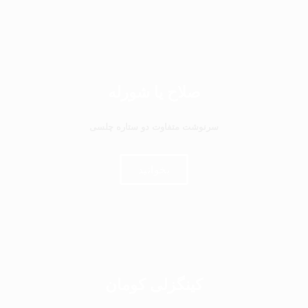
صلاح یا شورله
سرنوشت متفاوت دو ستاره چلسی
بخوانید
کینگزلی کومان