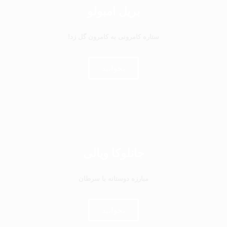
بریل امبولو
ستاره کامرونی به کامرون گل زد!
بخوانید
جانلوکا ویالی
مبارزه دوستانه با سرطان
بخوانید