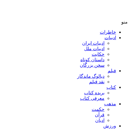
منو
خاطرات
ادبیات
ادبیات ایران
ادبیات ملل
حکایت
داستان کوتاه
سخن بزرگان
فیلم
دیالوگ ماندگار
نقد فیلم
کتاب
بریده کتاب
معرفی کتاب
مذهب
حکمت
قرآن
ادیان
ورزش