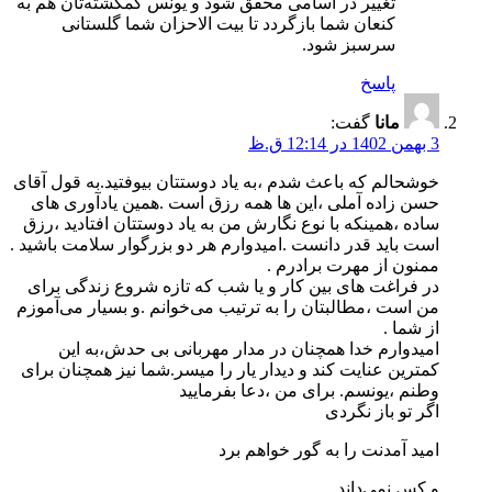
تغییر در اسامی محقق شود و یونس گمگشته‌تان هم به
کنعان شما بازگردد تا بیت الاحزان شما گلستانی
سرسبز شود.
پاسخ
مانا
گفت:
3 بهمن 1402 در 12:14 ق.ظ
خوشحالم که باعث شدم ،به یاد دوستتان بیوفتید.به قول آقای
حسن زاده آملی ،این ها همه رزق است .همین یادآوری های
ساده ،همینکه با نوع نگارش من به یاد دوستتان افتادید ،رزق
است باید قدر دانست ‌.امیدوارم هر دو بزرگوار سلامت باشید .
ممنون از مهرت برادرم .
در فراغت های بین کار و یا شب که تازه شروع زندگی برای
من است ،مطالبتان را به ترتیب می‌خوانم .و بسیار می‌آموزم
از شما .
امیدوارم خدا همچنان در مدار مهربانی بی حدش،به این
کمترین عنایت کند و دیدار یار را میسر.شما نیز همچنان برای
وطنم ،یونسم. برای من ،دعا بفرمایید
اگر تو باز نگردی
امید آمدنت را به گور خواهم برد
و کس نمی‌داند