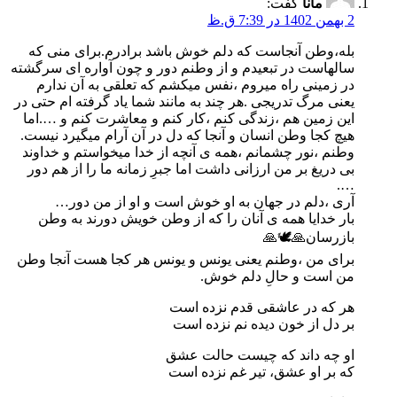
مانا
گفت:
2 بهمن 1402 در 7:39 ق.ظ
بله،وطن آنجاست که دلم خوش باشد برادرم.برای منی که
سالهاست در تبعیدم و از وطنم دور و چون آواره ای سرگشته
در زمینی راه میروم ،نفس میکشم که تعلقی به آن ندارم
یعنی مرگ تدریجی .هر چند به مانند شما یاد گرفته ام حتی در
این زمین هم ،زندگی کنم ،کار کنم و معاشرت کنم و ….اما
هیچ کجا وطن انسان و آنجا که دل در آن آرام میگیرد نیست.
وطنم ،نور چشمانم ،همه ی آنچه از خدا میخواستم و خداوند
بی دریغ بر من ارزانی داشت اما جبرِ زمانه ما را از هم دور
….
آری ،دلم در جهان به او خوش است و او از من دور…
بار خدایا همه ی آنان را که از وطن خویش دورند به وطن
بازرسان🙏🕊️🙏
برای من ،وطنم یعنی یونس و یونس هر کجا هست آنجا وطن
من است و حالِ دلم خوش.
هر که در عاشقی قدم نزده است
بر دل از خون دیده نم نزده است
او چه داند که چیست حالت عشق
که بر او عشق، تیر غم نزده است