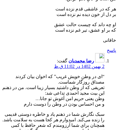
هر که در عاشقی قدم نزده است
بر دل از خون دیده نم نزده است
او چه داند که چیست حالت عشق
که بر او عشق، تیر غم نزده است
خاقانی
پاسخ
رضا محمدیان
گفت:
2 بهمن 1402 در 11:02 ق.ظ
“ای در وطن خویش غریب” که اخوان بیان کردند
مصداق روزگار شماست.
تعریفی که از وطن داشتید بسیار زیبا است. من در ذهنم
این بیت مجید احمدی تداعی شد:
وطن یعنی حریم امن آغوش تو جانا…
و من احساس بودن در وطن را دوست دارم‌
سبک نگارش شما در ذهنم یاد و خاطره دوستی قدیمی
را زنده می‌کند. امیدوارم هر کجا هست به سلامت باشد.
همچنان برای شما آرزومندم که شعر حافظ با کمی