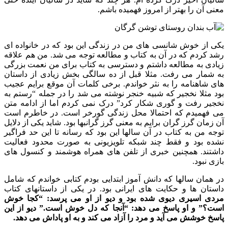
معنی آن را بهتر از امروز فهمیده باشم.
یکی از خوش شانسی های من در زندگی این بود که در خانواده ای
رشد کردم که در آن به کتاب و مطالعه توجه می شد. من هم علاقه
زیادی به مطالعه داشتم و دسترسی به کتاب برای من نعمت بزرگی
به شمار می رفت. مثلا قبل از ده سالگی بخش زیادی از داستان
های شاهنامه را به نثر خواندم. برخی کلمات آن موقع برایم عجیب
بود مثلا نخجیر که شبیه خنجر نوشته می شد را در جمله “رستم به
نخجیر رفت و گوری شکار کرد” درک نمی کردم اما از ادامه متن
می فهمیدم که احتمالا محل زندگی گورخر است. در خاطرم است
آن زمان گرز گران برایم به معنی گرز گرانبها بود. شاید یکی از دلایل
توجه من به کتاب در آن سالها این بود که رسانه تا این حد فراگیر
نشده بود و فقط چند شبکه تلویزیونی به صورت محدود فعالیت
داشتند. همچنین خبری از تلفن های همراه هوشمند و کنسول های
بازی نبود.
در همان سالها که دانش آموز ابتدایی بودم کتابی خواندم که شامل
داستان ها و حکایت های ایرانی بود. در یکی از داستانهای کتاب
مردی اسیری دیوی شده بود و دیو از او می پرسد: “کجا خوش
است؟” و او پاسخ می دهد: “آنجا که دل خوش است.” دیو از این
پاسخ خوشش می آید و مرد را آزاد می کند و به او پاداش می دهد.