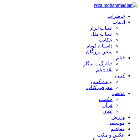
خاطرات
ادبیات
ادبیات ایران
ادبیات ملل
حکایت
داستان کوتاه
سخن بزرگان
فیلم
دیالوگ ماندگار
نقد فیلم
کتاب
بریده کتاب
معرفی کتاب
مذهب
حکمت
قرآن
ادیان
ورزش
موسیقی
مفاهیم
عکس و مکث