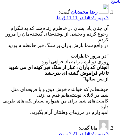
پاسخ
رضا محمدیان
گفت:
3 بهمن 1402 در 11:11 ق.ظ
آن چنان یاد ایشان در خاطرم زنده شد که به تلگرام
رجوع کرده و بخشی از نوشته‌های گذشته‌مان را مرور
کردم.
در واقع شما بارش باران بر سنگ قبر حافظه‌ام بودید
“در مرور خاطراتت
روزی دوباره مرا به یاد خواهی آورد
آنچنان كه باران ، غبار از سنگ قبر كهنه ای می شوید
تا نام فراموش گشته ای بدرخشد
از پس سالها”
خوشحالم که خواننده خوش ذوق و با قریحه‌ای مثل
شما در لابلای نوشته‌هایم قدم می‌زند.
کامنت‌های شما برای من همواره بسیار نکته‌های ظریف
دارد!
امیدوارم در مرزهای وطنتان آرام بگیرید.
مانا
گفت:
3 بهمن 1402 در 7:21 ب.ظ