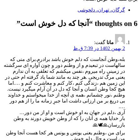
گرگان، تهران، دلخوشی
6 thoughts on “
آنجا که دل خوش است
”
مانا
گفت:
2 بهمن 1402 در 7:39 ق.ظ
بله،وطن آنجاست که دلم خوش باشد برادرم.برای منی که
سالهاست در تبعیدم و از وطنم دور و چون آواره ای سرگشته
در زمینی راه میروم ،نفس میکشم که تعلقی به آن ندارم
یعنی مرگ تدریجی .هر چند به مانند شما یاد گرفته ام حتی در
این زمین هم ،زندگی کنم ،کار کنم و معاشرت کنم و ….اما
هیچ کجا وطن انسان و آنجا که دل در آن آرام میگیرد نیست.
وطنم ،نور چشمانم ،همه ی آنچه از خدا میخواستم و خداوند
بی دریغ بر من ارزانی داشت اما جبرِ زمانه ما را از هم دور
….
آری ،دلم در جهان به او خوش است و او از من دور…
بار خدایا همه ی آنان را که از وطن خویش دورند به وطن
بازرسان🙏🕊️🙏
برای من ،وطنم یعنی یونس و یونس هر کجا هست آنجا وطن
من است و حالِ دلم خوش.