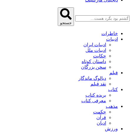
جستجو
خاطرات
ادبیات
ادبیات ایران
ادبیات ملل
حکایت
داستان کوتاه
سخن بزرگان
فیلم
دیالوگ ماندگار
نقد فیلم
کتاب
بریده کتاب
معرفی کتاب
مذهب
حکمت
قرآن
ادیان
ورزش