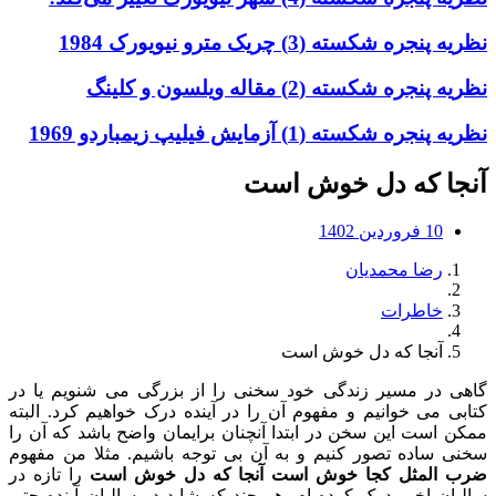
نظریه پنجره شکسته (3) چریک مترو نیویورک 1984
نظریه پنجره شکسته (2) مقاله ویلسون و کلینگ
نظریه پنجره شکسته (1) آزمایش فیلیپ زیمباردو 1969
آنجا که دل خوش است
10 فروردین 1402
رضا محمدیان
خاطرات
آنجا که دل خوش است
گاهی در مسیر زندگی خود سخنی را از بزرگی می شنویم یا در
کتابی می خوانیم و مفهوم آن را در آینده درک خواهیم کرد. البته
ممکن است این سخن در ابتدا آنچنان برایمان واضح باشد که آن را
سخنی ساده تصور کنیم و به آن بی توجه باشیم. مثلا من مفهوم
ضرب المثل کجا خوش است آنجا که دل خوش است
را تازه در
سالیان اخیر درک کرده ام. هر چند که شاید در سالیان آینده حتی