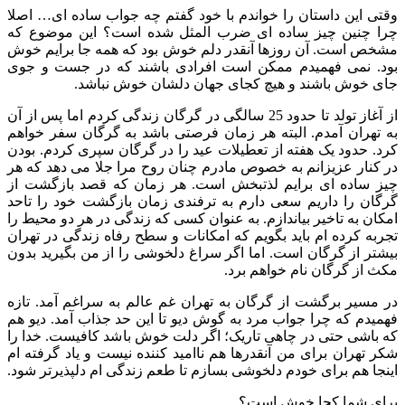
وقتی این داستان را خواندم با خود گفتم چه جواب ساده ای… اصلا
چرا چنین چیز ساده ای ضرب المثل شده است؟ این موضوع که
مشخص است. آن روزها آنقدر دلم خوش بود که همه جا برایم خوش
بود. نمی فهمیدم ممکن است افرادی باشند که در جست و جوی
جای خوش باشند و هیچ کجای جهان دلشان خوش نباشد.
از آغاز تولد تا حدود 25 سالگی در گرگان زندگی کردم اما پس از آن
به تهران آمدم. البته هر زمان فرصتی باشد به گرگان سفر خواهم
کرد. حدود یک هفته از تعطیلات عید را در گرگان سپری کردم. بودن
در کنار عزیزانم به خصوص مادرم چنان روح مرا جلا می دهد که هر
چیز ساده ای برایم لذتبخش است. هر زمان که قصد بازگشت از
گرگان را داریم سعی دارم به ترفندی زمان بازگشت خود را تاحد
امکان به تاخیر بیاندازم. به عنوان کسی که زندگی در هر دو محیط را
تجربه کرده ام باید بگویم که امکانات و سطح رفاه زندگی در تهران
بیشتر از گرگان است. اما اگر سراغ دلخوشی را از من بگیرید بدون
مکث از گرگان نام خواهم برد.
در مسیر برگشت از گرگان به تهران غم عالم به سراغم آمد. تازه
فهمیدم که چرا جواب مرد به گوش دیو تا این حد جذاب آمد. دیو هم
که باشی حتی در چاهی تاریک؛ اگر دلت خوش باشد کافیست. خدا را
شکر تهران برای من آنقدرها هم ناامید کننده نیست و یاد گرفته ام
اینجا هم برای خودم دلخوشی بسازم تا طعم زندگی ام دلپذیرتر شود.
برای شما کجا خوش است؟