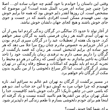
وقتی این داستان را خواندم با خود گفتم چه جواب ساده ای… اصلا
چرا چنین چیز ساده ای ضرب المثل شده است؟ این موضوع که
مشخص است. آن روزها آنقدر دلم خوش بود که همه جا برایم خوش
بود. نمی فهمیدم ممکن است افرادی باشند که در جست و جوی
جای خوش باشند و هیچ کجای جهان دلشان خوش نباشد.
از آغاز تولد تا حدود 25 سالگی در گرگان زندگی کردم اما پس از آن
به تهران آمدم. البته هر زمان فرصتی باشد به گرگان سفر خواهم
کرد. حدود یک هفته از تعطیلات عید را در گرگان سپری کردم. بودن
در کنار عزیزانم به خصوص مادرم چنان روح مرا جلا می دهد که هر
چیز ساده ای برایم لذتبخش است. هر زمان که قصد بازگشت از
گرگان را داریم سعی دارم به ترفندی زمان بازگشت خود را تاحد
امکان به تاخیر بیاندازم. به عنوان کسی که زندگی در هر دو محیط را
تجربه کرده ام باید بگویم که امکانات و سطح رفاه زندگی در تهران
بیشتر از گرگان است. اما اگر سراغ دلخوشی را از من بگیرید بدون
مکث از گرگان نام خواهم برد.
در مسیر برگشت از گرگان به تهران غم عالم به سراغم آمد. تازه
فهمیدم که چرا جواب مرد به گوش دیو تا این حد جذاب آمد. دیو هم
که باشی حتی در چاهی تاریک؛ اگر دلت خوش باشد کافیست. خدا را
شکر تهران برای من آنقدرها هم ناامید کننده نیست و یاد گرفته ام
اینجا هم برای خودم دلخوشی بسازم تا طعم زندگی ام دلپذیرتر شود.
برای شما کجا خوش است؟