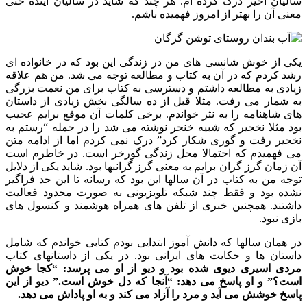
سالیان اخیر درک کرده ام. هر چند که شاید در سالیان آینده حتی
معنی آن را بهتر از امروز فهمیده باشم.
یکی از خوش شانسی های من در زندگی این بود که در خانواده ای
رشد کردم که در آن به کتاب و مطالعه توجه می شد. من هم علاقه
زیادی به مطالعه داشتم و دسترسی به کتاب برای من نعمت بزرگی
به شمار می رفت. مثلا قبل از ده سالگی بخش زیادی از داستان
های شاهنامه را به نثر خواندم. برخی کلمات آن موقع برایم عجیب
بود مثلا نخجیر که شبیه خنجر نوشته می شد را در جمله “رستم به
نخجیر رفت و گوری شکار کرد” درک نمی کردم اما از ادامه متن
می فهمیدم که احتمالا محل زندگی گورخر است. در خاطرم است
آن زمان گرز گران برایم به معنی گرز گرانبها بود. شاید یکی از دلایل
توجه من به کتاب در آن سالها این بود که رسانه تا این حد فراگیر
نشده بود و فقط چند شبکه تلویزیونی به صورت محدود فعالیت
داشتند. همچنین خبری از تلفن های همراه هوشمند و کنسول های
بازی نبود.
در همان سالها که دانش آموز ابتدایی بودم کتابی خواندم که شامل
داستان ها و حکایت های ایرانی بود. در یکی از داستانهای کتاب
مردی اسیری دیوی شده بود و دیو از او می پرسد: “کجا خوش
است؟” و او پاسخ می دهد: “آنجا که دل خوش است.” دیو از این
پاسخ خوشش می آید و مرد را آزاد می کند و به او پاداش می دهد.