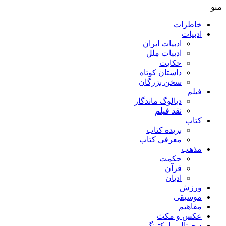
منو
خاطرات
ادبیات
ادبیات ایران
ادبیات ملل
حکایت
داستان کوتاه
سخن بزرگان
فیلم
دیالوگ ماندگار
نقد فیلم
کتاب
بریده کتاب
معرفی کتاب
مذهب
حکمت
قرآن
ادیان
ورزش
موسیقی
مفاهیم
عکس و مکث
دیجیتال مارکتینگ