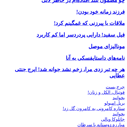
چو مضمون بلند افتاده‌ام در خاطر لالی
فرزند زمانه خود بودن!
ملاقات با پیرزنی که غمگینم کرد!
فیل سفید! دارایی پردردسر اما کم کاربرد
مونالیزای موصل
نامه‌های داستایفسکی به آنا
هر چه تبر زدی مرا، زخم نشد جوانه شد! ایرج جنتی
عطایی
جرج بست
فوتبال، الکل و زنان!
بخوانید
بریل امبولو
ستاره کامرونی به کامرون گل زد!
بخوانید
جانلوکا ویالی
مبارزه دوستانه با سرطان