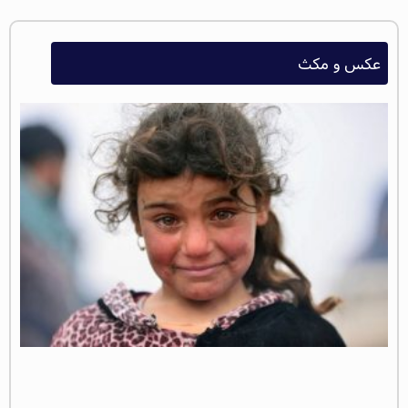
عکس و مکث