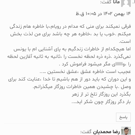
مانا
گفت:
۱۴ بهمن ۱۴۰۲ در ۱۰:۰۵ ق.ظ
فرقی نمیکند برای منی که مدام در رویام،با خاطره هام زندگی
میکنم .خوب یا بد ،خاطره هر چه باشد برای من لذت بخش
است.
اما هیچکدام از خاطرات زندگیم به پای آشنایی ام با یونس
نمی‌گذرد .ذره ذره لحظه نخست را ،ثانیه به ثانیه آغازین لحظه
را ،واااااای مگر میشود فراموش کرد .
عجیب است خاطره عشق ،عشق نخستین …..
و این دوران که باید دور از هم باشیم تا خدا ،عنایت کند برای
وصل .با چشیدن همین خاطرات روزگار میگذرانم.
بگذرد این روزگار تلخ تر از زهر
بار دگر روزگار چون شکر اید….
پاسخ
رضا محمدیان
گفت: