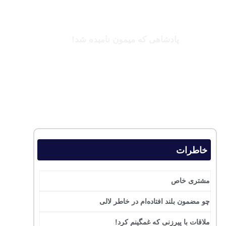
کینگزلی کومان
پادشاهی که میمون نامیده شد!
بخوانید
خاطرات
مشتری خاص
چو مضمون بلند افتاده‌ام در خاطر لالی
ملاقات با پیرزنی که غمگینم کرد!