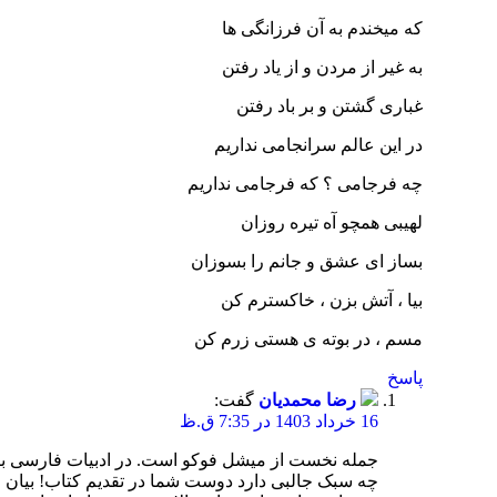
که میخندم به آن فرزانگی ها
به غیر از مردن و از یاد رفتن
غباری گشتن و بر باد رفتن
در این عالم سرانجامی نداریم
چه فرجامی ؟ که فرجامی نداریم
لهیبی همچو آه تیره روزان
بساز ای عشق و جانم را بسوزان
بیا ، آتش بزن ، خاکسترم کن
مسم ، در بوته ی هستی زرم کن
پاسخ
رضا محمدیان
گفت:
16 خرداد 1403 در 7:35 ق.ظ
جمله نخست از میشل فوکو است. در ادبیات فارسی بار
چه سبک جالبی دارد دوست شما در تقدیم کتاب! بیان