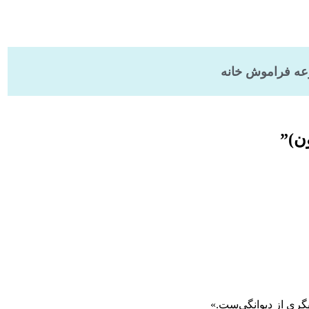
ه فراموش خانه
ن)
”
گری از دیوانگی‌ست.»