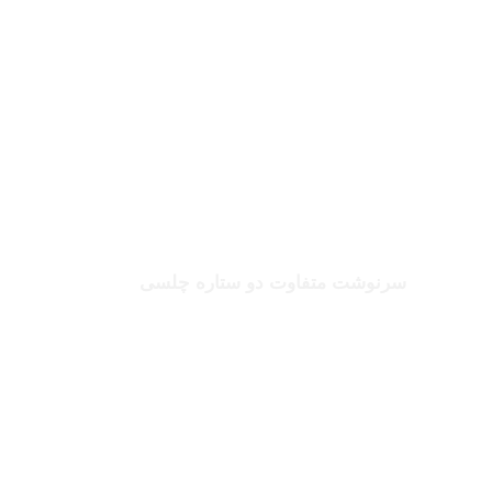
بخوانید
صلاح یا شورله
سرنوشت متفاوت دو ستاره چلسی
بخوانید