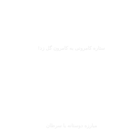
بریل امبولو
ستاره کامرونی به کامرون گل زد!
بخوانید
جانلوکا ویالی
مبارزه دوستانه با سرطان