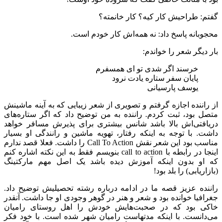
گفتم: طراحیش کار کیه؟ کار خانمته؟
محجوبانه پاسخ داد: نه همه‌اش کار خودم است.
بار دیگر شعر را خواندم:
خرسند اگر شدی تو ای همسفرم
پایان سفر ستاره یادت نرود
یوسف پارسیانی
از راننده اجازه گرفتم و تصویری از شعر زیبایی که به آینه ماشینش
متصل بود، ثبت کردم. راننده به من توضیح داد که اگر ستاره‌های
دریافتی‌اش بالا باشد شانس بیشتری برای پذیرش مسافر خواهد
داشت. با توجه به اینکه رفتار، تهویه ماشین و رانندگی او بسیار
مناسب بود این شعر نقش Call To Action را داشت. فعلا قصد ندارم
اینجا در رابطه با call to action بنویسم فقط به این نکته اشاره کنم
که او بدون اینکه آموزش دیده باشد یک اصل مهم مارکتینگ
(بازاریابی) را بلد بود!
راننده عزیز قصه ما در ادامه درباره رشته تحصیلیش توضیح داد.
جغرافیا خوانده بود و شعر و هنر در گوهر وجودی او جا داشت. آنقدر
خاکی بود که در صحبت‌هایش خودش را اهل روستای رامیان
می‌دانست. با اینکه مدتهاست رامیان شهر شده است. با خود فکر