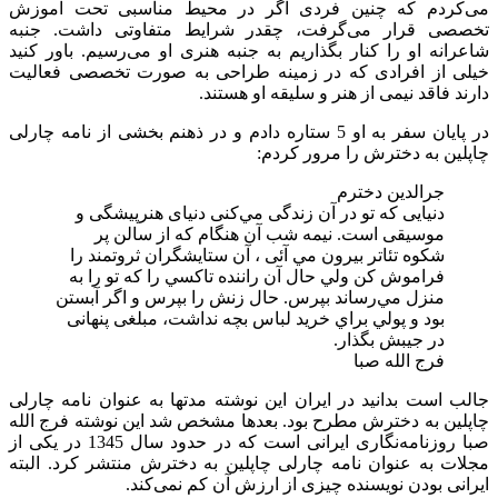
می‌کردم که چنین فردی اگر در محیط مناسبی تحت آموزش
تخصصی قرار می‌گرفت، چقدر شرایط متفاوتی داشت. جنبه
شاعرانه او را کنار بگذاریم به جنبه هنری او می‌رسیم. باور کنید
خیلی از افرادی که در زمینه طراحی به صورت تخصصی فعالیت
دارند فاقد نیمی از هنر و سلیقه او هستند.
در پایان سفر به او 5 ستاره دادم و در ذهنم بخشی از نامه چارلی
چاپلین به دخترش را مرور کردم:
جرالدین دخترم
دنيایی كه تو در آن زندگی مي‌كنی دنيای هنرپيشگی و
موسيقی است. نيمه شب آن هنگام كه از سالن پر
شكوه تئاتر بيرون مي آئی ، آن ستايشگران ثروتمند را
فراموش كن ولي حال آن راننده تاكسي را كه تو را به
منزل مي‌رساند بپرس. حال زنش را بپرس و اگر آبستن
بود و پولي براي خريد لباس بچه نداشت، مبلغی پنهانی
در جيبش بگذار.
فرج الله صبا
جالب است بدانید در ایران این نوشته مدتها به عنوان نامه چارلی
چاپلین به دخترش مطرح بود. بعدها مشخص شد این نوشته فرج الله
صبا روزنامه‌نگاری ایرانی است که در حدود سال 1345 در یکی از
مجلات به عنوان نامه چارلی چاپلین به دخترش منتشر کرد. البته
ایرانی بودن نویسنده چیزی از ارزش آن کم نمی‌کند.