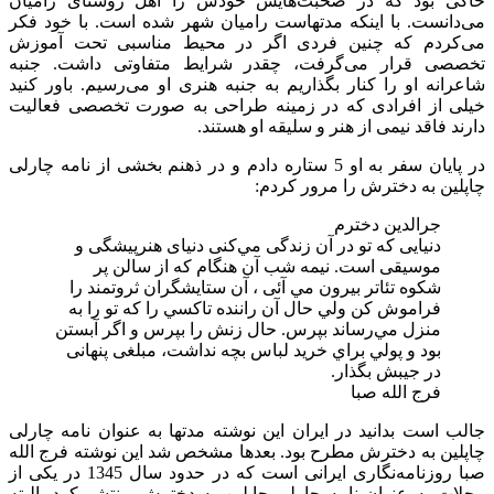
خاکی بود که در صحبت‌هایش خودش را اهل روستای رامیان
می‌دانست. با اینکه مدتهاست رامیان شهر شده است. با خود فکر
می‌کردم که چنین فردی اگر در محیط مناسبی تحت آموزش
تخصصی قرار می‌گرفت، چقدر شرایط متفاوتی داشت. جنبه
شاعرانه او را کنار بگذاریم به جنبه هنری او می‌رسیم. باور کنید
خیلی از افرادی که در زمینه طراحی به صورت تخصصی فعالیت
دارند فاقد نیمی از هنر و سلیقه او هستند.
در پایان سفر به او 5 ستاره دادم و در ذهنم بخشی از نامه چارلی
چاپلین به دخترش را مرور کردم:
جرالدین دخترم
دنيایی كه تو در آن زندگی مي‌كنی دنيای هنرپيشگی و
موسيقی است. نيمه شب آن هنگام كه از سالن پر
شكوه تئاتر بيرون مي آئی ، آن ستايشگران ثروتمند را
فراموش كن ولي حال آن راننده تاكسي را كه تو را به
منزل مي‌رساند بپرس. حال زنش را بپرس و اگر آبستن
بود و پولي براي خريد لباس بچه نداشت، مبلغی پنهانی
در جيبش بگذار.
فرج الله صبا
جالب است بدانید در ایران این نوشته مدتها به عنوان نامه چارلی
چاپلین به دخترش مطرح بود. بعدها مشخص شد این نوشته فرج الله
صبا روزنامه‌نگاری ایرانی است که در حدود سال 1345 در یکی از
مجلات به عنوان نامه چارلی چاپلین به دخترش منتشر کرد. البته