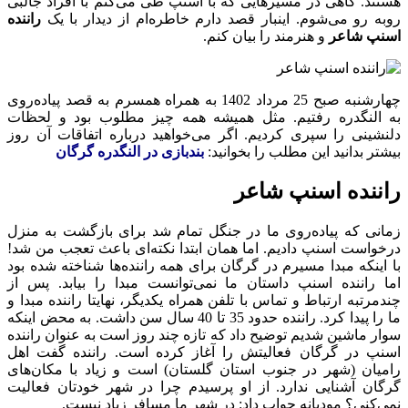
هستند. گاهی در مسیرهایی که با اسنپ طی می‌کنم با افراد جالبی
روبه رو می‌شوم. اینبار قصد دارم خاطره‌ام از دیدار با یک
راننده
اسنپ شاعر
و هنرمند را بیان کنم.
چهارشنبه صبح 25 مرداد 1402 به همراه همسرم به قصد پیاده‌روی
به النگدره رفتیم. مثل همیشه همه چیز مطلوب بود و لحظات
دلنشینی را سپری کردیم. اگر می‌خواهید درباره اتفاقات آن روز
بیشتر بدانید این مطلب را بخوانید:
بندبازی در النگدره گرگان
راننده اسنپ شاعر
زمانی که پیاده‌روی ما در جنگل تمام شد برای بازگشت به منزل
درخواست اسنپ دادیم. اما همان ابتدا نکته‌ای باعث تعجب‌ من شد!
با اینکه مبدا مسیرم در گرگان برای همه راننده‌ها شناخته شده بود
اما راننده‌ اسنپ داستان ما نمی‌توانست مبدا را بیابد. پس از
چندمرتبه ارتباط و تماس با تلفن همراه یکدیگر، نهایتا راننده مبدا و
ما را پیدا کرد. راننده حدود 35 تا 40 سال سن داشت. به محض اینکه
سوار ماشین شدیم توضیح داد که تازه چند روز است به عنوان راننده
اسنپ در گرگان فعالیتش را آغاز کرده است. راننده گفت اهل
رامیان (شهر در جنوب استان گلستان) است و زیاد با مکان‌های
گرگان آشنایی ندارد. از او پرسیدم چرا در شهر خودتان فعالیت
نمی‌کنی؟ مودبانه جواب داد: در شهر ما مسافر زیاد نیست.