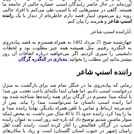
آورده‌اند. در حال حاضر رانندگان اسنپ عصاره جالبی از جامعه ما
هستند. گاهی در مسیرهایی که با اسنپ طی می‌کنم با افراد جالبی
روبه رو می‌شوم. اینبار قصد دارم خاطره‌ام از دیدار با یک
راننده
اسنپ شاعر
و هنرمند را بیان کنم.
چهارشنبه صبح 25 مرداد 1402 به همراه همسرم به قصد پیاده‌روی
به النگدره رفتیم. مثل همیشه همه چیز مطلوب بود و لحظات
دلنشینی را سپری کردیم. اگر می‌خواهید درباره اتفاقات آن روز
بیشتر بدانید این مطلب را بخوانید:
بندبازی در النگدره گرگان
راننده اسنپ شاعر
زمانی که پیاده‌روی ما در جنگل تمام شد برای بازگشت به منزل
درخواست اسنپ دادیم. اما همان ابتدا نکته‌ای باعث تعجب‌ من شد!
با اینکه مبدا مسیرم در گرگان برای همه راننده‌ها شناخته شده بود
اما راننده‌ اسنپ داستان ما نمی‌توانست مبدا را بیابد. پس از
چندمرتبه ارتباط و تماس با تلفن همراه یکدیگر، نهایتا راننده مبدا و
ما را پیدا کرد. راننده حدود 35 تا 40 سال سن داشت. به محض اینکه
سوار ماشین شدیم توضیح داد که تازه چند روز است به عنوان راننده
اسنپ در گرگان فعالیتش را آغاز کرده است. راننده گفت اهل
رامیان (شهر در جنوب استان گلستان) است و زیاد با مکان‌های