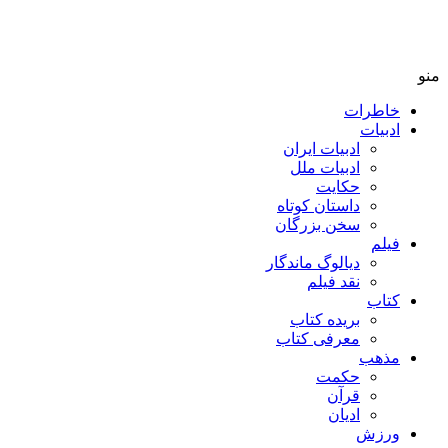
منو
خاطرات
ادبیات
ادبیات ایران
ادبیات ملل
حکایت
داستان کوتاه
سخن بزرگان
فیلم
دیالوگ ماندگار
نقد فیلم
کتاب
بریده کتاب
معرفی کتاب
مذهب
حکمت
قرآن
ادیان
ورزش