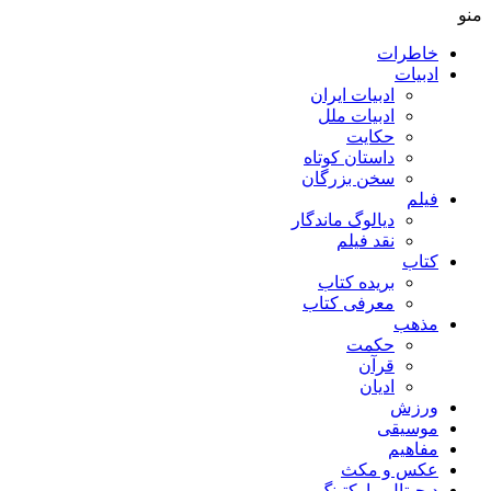
منو
خاطرات
ادبیات
ادبیات ایران
ادبیات ملل
حکایت
داستان کوتاه
سخن بزرگان
فیلم
دیالوگ ماندگار
نقد فیلم
کتاب
بریده کتاب
معرفی کتاب
مذهب
حکمت
قرآن
ادیان
ورزش
موسیقی
مفاهیم
عکس و مکث
دیجیتال مارکتینگ