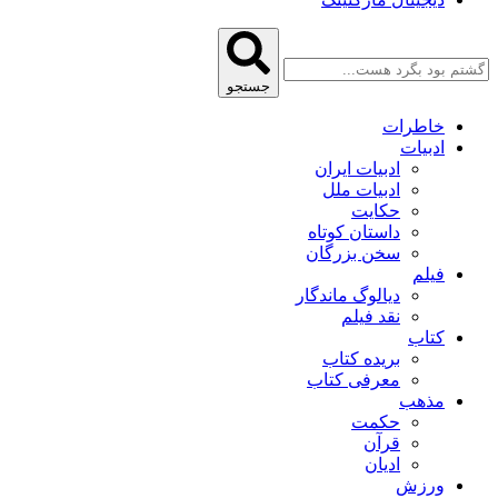
جستجو
خاطرات
ادبیات
ادبیات ایران
ادبیات ملل
حکایت
داستان کوتاه
سخن بزرگان
فیلم
دیالوگ ماندگار
نقد فیلم
کتاب
بریده کتاب
معرفی کتاب
مذهب
حکمت
قرآن
ادیان
ورزش