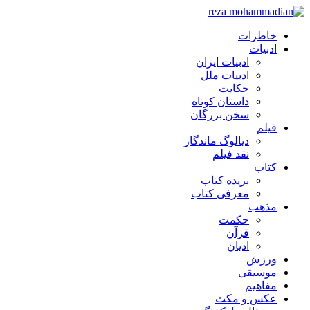
خاطرات
ادبیات
ادبیات ایران
ادبیات ملل
حکایت
داستان کوتاه
سخن بزرگان
فیلم
دیالوگ ماندگار
نقد فیلم
کتاب
بریده کتاب
معرفی کتاب
مذهب
حکمت
قرآن
ادیان
ورزش
موسیقی
مفاهیم
عکس و مکث