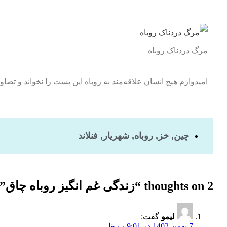
مرگ دردناک روباه
امیدوارم هیچ انسان علاقه‌مند به روباه این پست را نخواند و تصاوی
چین
,
خز
,
روباه
,
شهریار
,
فنلاند
2 thoughts on “
زندگی غم انگیز روباه چاق
”
لیمو
گفت:
7 بهمن 1402 در 9:01 ب.ظ