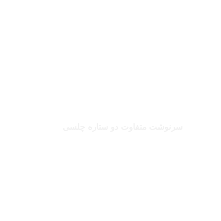
بخوانید
صلاح یا شورله
سرنوشت متفاوت دو ستاره چلسی
بخوانید