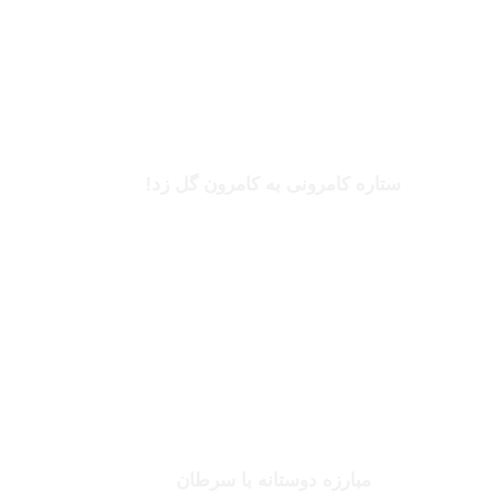
بریل امبولو
ستاره کامرونی به کامرون گل زد!
بخوانید
جانلوکا ویالی
مبارزه دوستانه با سرطان