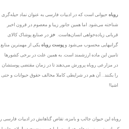
روباه
حیوانی است که در ادبیات فارسی به عنوان نماد حیله‌گری
شناخته می‌شود. اما همین جانور زیبا و معصوم در قرون اخیر
قربانی زیاده‌خواهی انسان‌هاست.
خز
در صنایع پوشاک کالای
گرانبهایی محسوب می‌شود و
پوست روباه
یکی از مهمترین منابع
تامین این ماده ارزشمند است. به همین علت در برخی کشورها
در مزارعی روباه پرورش می‌دهند تا در زمان مقتضی پوستشان
را بکنند… آن هم در شرایطی کاملا مخالف حقوق حیوانات و حتی
اشیا!
روباه این حیوان جالب و بامزه، تقاص گناهانش در ادبیات فارسی 
یکی از بهترین نمونه‌های خز است. اما همین
پوست زیبا
بلای جان ای