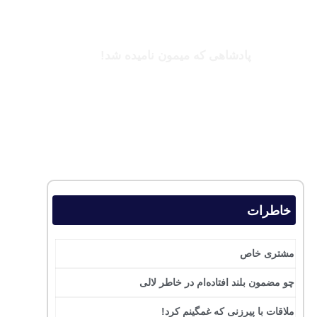
کینگزلی کومان
پادشاهی که میمون نامیده شد!
بخوانید
خاطرات
مشتری خاص
چو مضمون بلند افتاده‌ام در خاطر لالی
ملاقات با پیرزنی که غمگینم کرد!