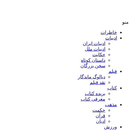
منو
خاطرات
ادبیات
ادبیات ایران
ادبیات ملل
حکایت
داستان کوتاه
سخن بزرگان
فیلم
دیالوگ ماندگار
نقد فیلم
کتاب
بریده کتاب
معرفی کتاب
مذهب
حکمت
قرآن
ادیان
ورزش