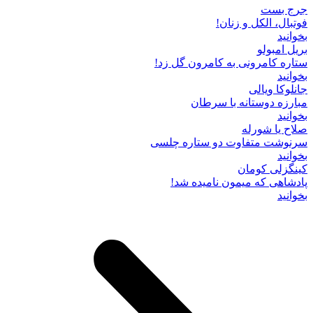
جرج بست
فوتبال، الکل و زنان!
بخوانید
بریل امبولو
ستاره کامرونی به کامرون گل زد!
بخوانید
جانلوکا ویالی
مبارزه دوستانه با سرطان
بخوانید
صلاح یا شورله
سرنوشت متفاوت دو ستاره چلسی
بخوانید
کینگزلی کومان
پادشاهی که میمون نامیده شد!
بخوانید