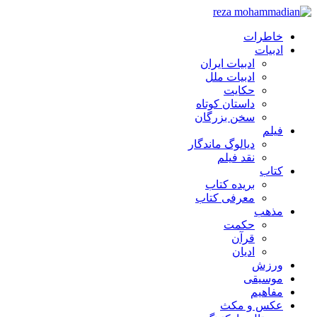
خاطرات
ادبیات
ادبیات ایران
ادبیات ملل
حکایت
داستان کوتاه
سخن بزرگان
فیلم
دیالوگ ماندگار
نقد فیلم
کتاب
بریده کتاب
معرفی کتاب
مذهب
حکمت
قرآن
ادیان
ورزش
موسیقی
مفاهیم
عکس و مکث