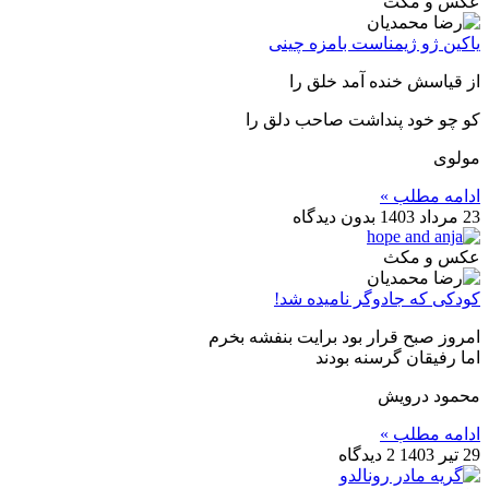
عکس و مکث
یاکین ژو ژیمناست بامزه چینی
از قیاسش خنده آمد خلق را
کو چو خود پنداشت صاحب دلق را
مولوی
ادامه مطلب »
23 مرداد 1403
بدون دیدگاه
عکس و مکث
کودکی که جادوگر نامیده شد!
امروز صبح قرار بود برایت بنفشه بخرم
اما رفیقان گرسنه بودند
محمود درویش
ادامه مطلب »
29 تیر 1403
2 دیدگاه