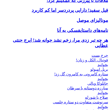
ملاقات با پیرزنی که غمگینم کرد!
فیل سفید! دارایی پردردسر اما کم کاربرد
مونالیزای موصل
نامه‌های داستایفسکی به آنا
هر چه تبر زدی مرا، زخم نشد جوانه شد! ایرج جنتی
عطایی
جرج بست
فوتبال، الکل و زنان!
بخوانید
بریل امبولو
ستاره کامرونی به کامرون گل زد!
بخوانید
جانلوکا ویالی
مبارزه دوستانه با سرطان
بخوانید
صلاح یا شورله
سرنوشت متفاوت دو ستاره چلسی
بخوانید