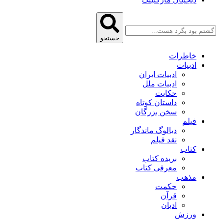
جستجو
خاطرات
ادبیات
ادبیات ایران
ادبیات ملل
حکایت
داستان کوتاه
سخن بزرگان
فیلم
دیالوگ ماندگار
نقد فیلم
کتاب
بریده کتاب
معرفی کتاب
مذهب
حکمت
قرآن
ادیان
ورزش