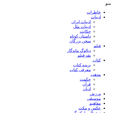
منو
خاطرات
ادبیات
ادبیات ایران
ادبیات ملل
حکایت
داستان کوتاه
سخن بزرگان
فیلم
دیالوگ ماندگار
نقد فیلم
کتاب
بریده کتاب
معرفی کتاب
مذهب
حکمت
قرآن
ادیان
ورزش
موسیقی
مفاهیم
عکس و مکث
دیجیتال مارکتینگ