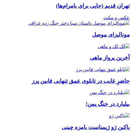
تهران قدیم (جایی برای بامرام‌ها)
عکس و مکث
مونالیزای موصل
آخرین پرواز ماهی
حاضرِ غایب در تابلوی عمق تنهایی فابین پرز
بیلیارد در جنگ یمن!
یاکین ژو ژیمناست بامزه چینی