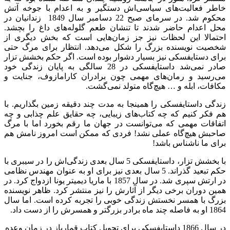
خاطر فعالیت‌های سیاسی‌اش دستگیر و به اعدام با جوخه آتش
محکوم شد. در سرمای صبح 22 دسامبر سال 1849 زندانیان در
محل اعدام حاضر شدند تا تنشان طعم گلوله‌های داغ را بچشد.
احتمالا این لحظات نیز جز زمان‌هایی است که بخش دیگری از
شخصیت نویسنده بزرگ را شکل می‌دهد. انتظار برای مرگ حتی
برای دستایفسکی نیز بسیار دشوار بوده است. اگر حکم بخشش تزار
صادر نمی‌شد داستایفسکی در 28 سالگی به پایان زندگی خود
می‌رسید و رمان‌های مهمی چون برادران کارامازوف، جنایت و
مکافات، ابله و … هیچ‌گاه متولد نمی‌گشت.
زندگی داستایفسکی را همینجا به مدت چند دقیقه زمین بگذاریم. با
هم فکر کنیم که چه کتاب‌های زیبایی، چه حقایق علم چذابی و چه
اتفاقات مهمی که می‌توانست در جهان ما رقم بخورد اما با مرگ
صاحبش هیچ‌گاه عملی نشد! فردی که ممکن است امروز نامش هم
برای ما ناشناس باشد!
با بخشش تزار، داستایفسکی 5 سال بعدی زندگی‌اش را در سیبری با
حکم تبعید گذراند. 5 سال بعدی نیز برای او به عنوان مهندس نظامی
در ارتش سپری شد. در سال 1857 با ماریا دیمیتر یونا ازدواج کرد. در
همین دوران برخی دیگر از آثارش را نیز منتشر کرد. ظاهر نویسنده
بزرگ با همسر نخستش زندگی خوبی را تجربه کرده است. اما سال
1864 او به فاصله چند ماه برادر بزرگتر و همسرش را از دست داد.
در سال 1866 داستایفسکی برای تحویل کتاب قمارباز در زمان وعده