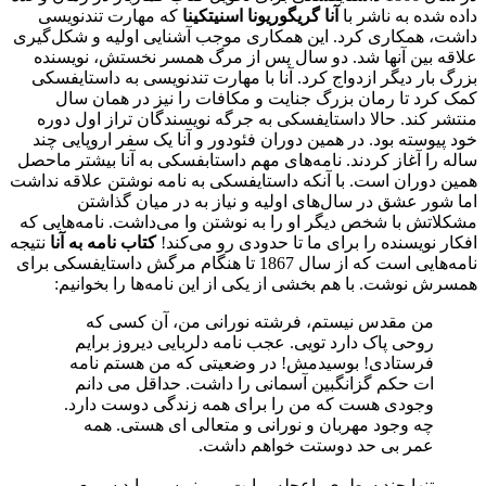
داده شده به ناشر با
آنا گریگوریونا اسنیتکینا
که مهارت تندنویسی
داشت، همکاری کرد. این همکاری موجب آشنایی اولیه و شکل‌گیری
علاقه بین آنها شد. دو سال پس از مرگ همسر نخستش، نویسنده
بزرگ بار دیگر ازدواج کرد. آنا با مهارت تندنویسی به داستایفسکی
کمک کرد تا رمان بزرگ جنایت و مکافات را نیز در همان سال
منتشر کند. حالا داستایفسکی به جرگه نویسندگان تراز اول دوره
خود پیوسته بود. در همین دوران فئودور و آنا یک سفر اروپایی چند
ساله را آغاز کردند. نامه‌های مهم داستابفسکی به آنا بیشتر ماحصل
همین دوران است. با آنکه داستایفسکی به نامه نوشتن علاقه نداشت
اما شور عشق در سال‌های اولیه و نیاز به در میان گذاشتن
مشکلاتش با شخص دیگر او را به نوشتن وا می‌داشت. نامه‌هایی که
افکار نویسنده را برای ما تا حدودی رو می‌کند!
کتاب نامه به آنا
نتیجه
نامه‌هایی است که از سال 1867 تا هنگام مرگش داستایفسکی برای
همسرش نوشت. با هم بخشی از یکی از این نامه‌ها را بخوانیم:
من مقدس نیستم، فرشته نورانی من، آن کسی که
روحی پاک دارد تویی. عجب نامه دلربایی دیروز برایم
فرستادی! بوسیدمش! در وضعیتی که من هستم نامه
ات حکم گزانگبین آسمانی را داشت. حداقل می دانم
وجودی هست که من را برای همه زندگی دوست دارد.
چه وجود مهربان و نورانی و متعالی ای هستی. همه
عمر بی حد دوستت خواهم داشت.
تنها چند سطری باعجله برایت می نویسم. باید سریع