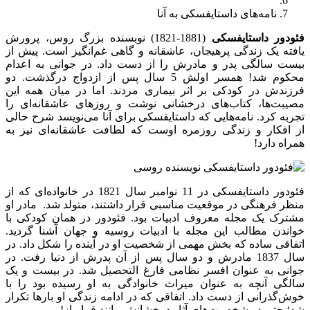
نامه‌های داستایفسکی به آنا
فئودور داستایفسکی
(1881-1821) نوبسنده بزرگ روس، پرورش
یافته یک زندگی پرهیجان، عاشقانه و گاهی غم‌انگیز است. پیش از
بیست سالگی پدر و مادرش را از دست داد. در جوانی به اعدام
محکوم شد! همسر اولش 5 سال پس از ازدواج درگذشت. دو
فرزندش در کودکی بر اثر بیماری مردند. اما در میان همه این
مصیبت‌ها، کتاب‌های درخشانی نوشت و روزهای عاشقانه‌ای را
تجربه کرد. نامه‌هایی که داستایفسکی برای آنا می‌نویسد شرح حالی
از افکار و زندگی روزمره اوست که لطافت عاشقانه‌ای نیز به
همراه دارد!
فئودور داستایفسکی در 11 نوامبر سال 1821 در خانواده‌ای که از
منظر فرهنگی در موقعیت مناسبی قرار داشتند، متولد شد. مادر او
مشترک یک مجله معروف ادبیات بود. فئودور در همان کودکی با
خواندن مطالب این مجله با ادبیات روسیه و جهان آشنا گردید.
اتفاقی ساده که بخش مهمی از شخصیت او در آینده را شکل داد. در
سال 1837 مادرش و دو سال پس از آن پدرش از دنیا رفت. در
جوانی به عنوان افسر نظامی فارغ التحصیل شد. در بیست و یک
سالگی آنچه به عنوان میراث خانوادگی به او رسیده بود را با
خوش‌گذرانی از دست داد. اتفاقی که در ادامه زندگی او بارها تکرار
شد؛ حتی در شخصیت‌های آثار درخشانش مانند قمارباز!