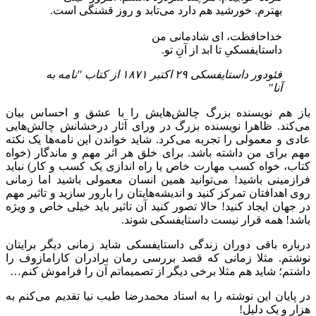
بهترم. خورشید هم دارد می‌تابد و روز قشنگی است.
خداحافظت، ای شادمانی من
داستایفسکیِ تا ابد از آنِ تو.
فئودور داستایفسکی ۲۹ اکتبر ۱۸۷۱ از کتاب "نامه به
آنا"
باز هم نویسنده بزرگ چالش‌هایش را با عشق و احساس بیان
می‌کند. ظاهرا نویسنده بزرگ در ورای آثار درخشانش چالش‌هایی
عادی و معمولی را تجربه ‌می‌کرد. شاید خواندن این نامه‌ها یک نکته
مهم برای من داشته باشد. برای خلق هر اثر مهم و ماندگار (خواه
کتاب، خواه کسب مهارت خاص یا راه اندازی یک کسب و کار) نباید
فرازمینی باشید! می‌توانید همین انسان معمولی باشید اما زمانی
روی اهدافتان تمرکز کنید و اندیشه‌هایتان را بارور سازید و تاثیر مهم
در جهان ایجاد کنید! حالا تصور کنید آن تاثیر باید خیلی خاص و ویژه
باشد! همه قرار نیست داستایفسکی شوند.
درباره باقی دوران زندگی داستایفسکی شاید زمانی دیگر برایتان
نوشتم. مثلا زمانی که قصد بررسی رمان برادران کارامازوف را
داشتم؛ شاید هم مثلا برخی دیگر از تصمیماتم آن را فراموش کنم…
در پایان این نوشته را به استاد محمدرضا طیب نیا تقدیم می‌کنم به
هزار و یک دلیل!