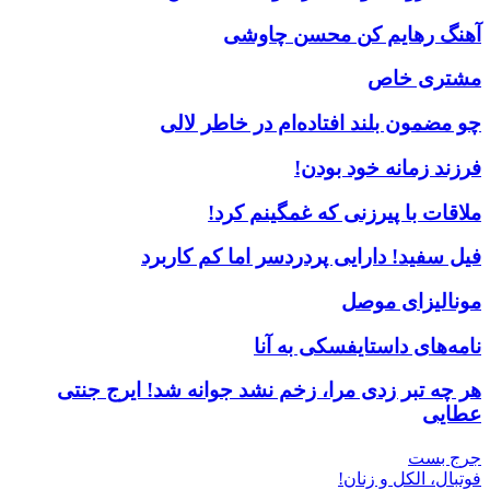
آهنگ رهایم کن محسن چاوشی
مشتری خاص
چو مضمون بلند افتاده‌ام در خاطر لالی
فرزند زمانه خود بودن!
ملاقات با پیرزنی که غمگینم کرد!
فیل سفید! دارایی پردردسر اما کم کاربرد
مونالیزای موصل
نامه‌های داستایفسکی به آنا
هر چه تبر زدی مرا، زخم نشد جوانه شد! ایرج جنتی
عطایی
جرج بست
فوتبال، الکل و زنان!