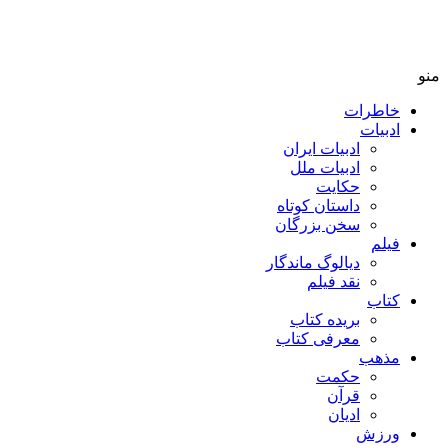
منو
خاطرات
ادبیات
ادبیات ایران
ادبیات ملل
حکایت
داستان کوتاه
سخن بزرگان
فیلم
دیالوگ ماندگار
نقد فیلم
کتاب
بریده کتاب
معرفی کتاب
مذهب
حکمت
قرآن
ادیان
ورزش