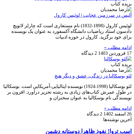
بریده کتاب
آلیس در سرزمین عجایب | لوئیس کارول
لوئیس کارول (1898-1832) نام مستعاری است که چارلز لاتویچ
دادسون استاد ریاضیات دانشگاه آکسفورد به عنوان یک نویسنده
برای خود برگزید. کارول در حوزه ادبیات
ادامه مطلب »
17 فروردین 1403
2 دیدگاه
بریده کتاب
لئو بوسکالیا در زندگی، عشق و دیگر هیچ
لئو بوسکالیا (1998-1924) نویسنده ایتالیایی-آمریکایی است. بوسکالیا
در طول عمرش کتاب‌های زیادی به رشته تحریر درآورد. افزون بر
نویسندگی نام بوسکالیا به عنوان سخنران و
ادامه مطلب »
26 اسفند 1402
2 دیدگاه
آخرین نوشته‌ها
اسب تروا! نفوذ ظاهرا دوستانه دشمن