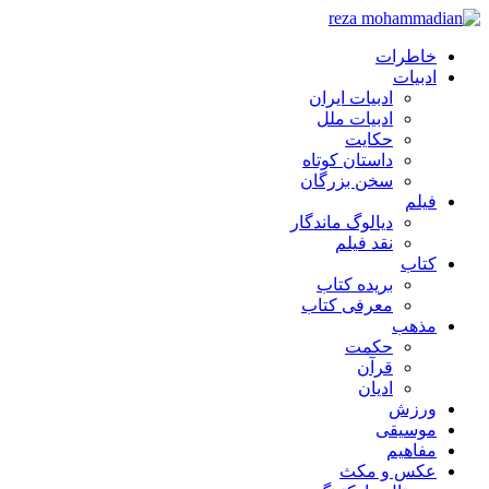
خاطرات
ادبیات
ادبیات ایران
ادبیات ملل
حکایت
داستان کوتاه
سخن بزرگان
فیلم
دیالوگ ماندگار
نقد فیلم
کتاب
بریده کتاب
معرفی کتاب
مذهب
حکمت
قرآن
ادیان
ورزش
موسیقی
مفاهیم
عکس و مکث