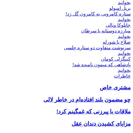
بخوانید
بریل امبولو
ستاره کامرونی به کامرون گل زد!
بخوانید
جانلوکا ویالی
مبارزه دوستانه با سرطان
بخوانید
صلاح یا شورله
سرنوشت متفاوت دو ستاره چلسی
بخوانید
کینگزلی کومان
پادشاهی که میمون نامیده شد!
بخوانید
خاطرات
مشتری خاص
چو مضمون بلند افتاده‌ام در خاطر لالی
ملاقات با پیرزنی که غمگینم کرد!
مزایای کشیدن دندان عقل