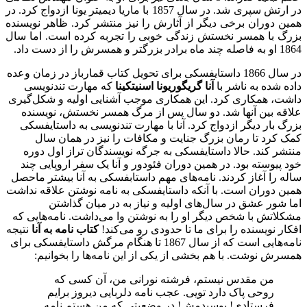
در ارتش سپری شد. در سال 1857 با ماریا دیمیتر یونا ازدواج کرد. در
همین دوران برخی دیگر از آثارش را نیز منتشر کرد. ظاهر نویسنده
بزرگ با همسر نخستش زندگی خوبی را تجربه کرده است. اما سال
1864 او به فاصله چند ماه برادر بزرگتر و همسرش را از دست داد.
در سال 1866 داستایفسکی برای تحویل کتاب قمارباز در زمان وعده
داده شده به ناشر با
آنا گریگوریونا اسنیتکینا
که مهارت تندنویسی
داشت، همکاری کرد. این همکاری موجب آشنایی اولیه و شکل‌گیری
علاقه بین آنها شد. دو سال پس از مرگ همسر نخستش، نویسنده
بزرگ بار دیگر ازدواج کرد. آنا با مهارت تندنویسی به داستایفسکی
کمک کرد تا رمان بزرگ جنایت و مکافات را نیز در همان سال
منتشر کند. حالا داستایفسکی به جرگه نویسندگان تراز اول دوره
خود پیوسته بود. در همین دوران فئودور و آنا یک سفر اروپایی چند
ساله را آغاز کردند. نامه‌های مهم داستابفسکی به آنا بیشتر ماحصل
همین دوران است. با آنکه داستایفسکی به نامه نوشتن علاقه نداشت
اما شور عشق در سال‌های اولیه و نیاز به در میان گذاشتن
مشکلاتش با شخص دیگر او را به نوشتن وا می‌داشت. نامه‌هایی که
افکار نویسنده را برای ما تا حدودی رو می‌کند!
کتاب نامه به آنا
نتیجه
نامه‌هایی است که از سال 1867 تا هنگام مرگش داستایفسکی برای
همسرش نوشت. با هم بخشی از یکی از این نامه‌ها را بخوانیم:
من مقدس نیستم، فرشته نورانی من، آن کسی که
روحی پاک دارد تویی. عجب نامه دلربایی دیروز برایم
فرستادی! بوسیدمش! در وضعیتی که من هستم نامه