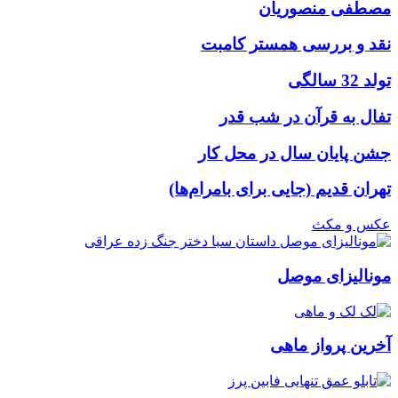
مصطفی منصوریان
نقد و بررسی همستر کامبت
تولد 32 سالگی
تفال به قرآن در شب قدر
جشن پایان سال در محل کار
تهران قدیم (جایی برای بامرام‌ها)
عکس و مکث
مونالیزای موصل
آخرین پرواز ماهی