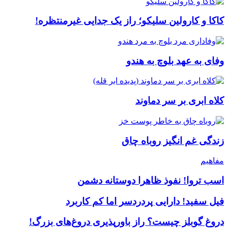
کاکا و کارولین سلیکو؛ راز یک جدایی غیرمنتظره!
وفای به عهد بلوچ به هندو
کلاه ابری بر سر دماوند
زندگی غم انگیز روباه چاق
مفاهیم
اسب تروا! نفوذ ظاهرا دوستانه دشمن
فیل سفید! دارایی پردردسر اما کم کاربرد
دروغ گوبلز چیست؟ راز باورپذیری دروغ‌های بزرگ!