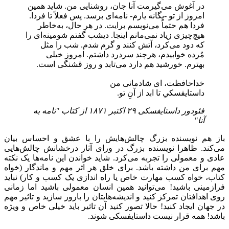
در آغوش می‌گیرمت آنا جان، روشنایی من. شاید همین
امروز از تو -یگانه یارم- نامه‌ای برسد. پس فعلاً تا فردا.
فردا هم حتماً می‌نویسم برایت. در هر حال، به‌خاطر
هیچ‌چیزی زیاد نمی‌مانم اینجا. دیشب گفتم شومینه‌ای را
که دود می‌کرد، آتش کنند و گرم شدم. شب را مثل
مُرده خوابیدم، هرچند سردرد داشتم. امروز خیلی
بهترم. خورشید هم دارد می‌تابد و روز قشنگی است.
خداحافظت، ای شادمانی من
داستایفسکیِ تا ابد از آنِ تو.
فئودور داستایفسکی ۲۹ اکتبر ۱۸۷۱ از کتاب "نامه به
آنا"
باز هم نویسنده بزرگ چالش‌هایش را با عشق و احساس بیان
می‌کند. ظاهرا نویسنده بزرگ در ورای آثار درخشانش چالش‌هایی
عادی و معمولی را تجربه ‌می‌کرد. شاید خواندن این نامه‌ها یک نکته
مهم برای من داشته باشد. برای خلق هر اثر مهم و ماندگار (خواه
کتاب، خواه کسب مهارت خاص یا راه اندازی یک کسب و کار) نباید
فرازمینی باشید! می‌توانید همین انسان معمولی باشید اما زمانی
روی اهدافتان تمرکز کنید و اندیشه‌هایتان را بارور سازید و تاثیر مهم
در جهان ایجاد کنید! حالا تصور کنید آن تاثیر باید خیلی خاص و ویژه
باشد! همه قرار نیست داستایفسکی شوند.