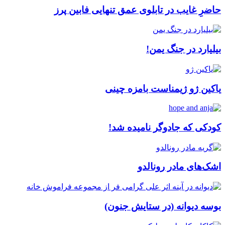
حاضرِ غایب در تابلوی عمق تنهایی فابین پرز
بیلیارد در جنگ یمن!
یاکین ژو ژیمناست بامزه چینی
کودکی که جادوگر نامیده شد!
اشک‌های مادر رونالدو
بوسه دیوانه (در ستایش جنون)