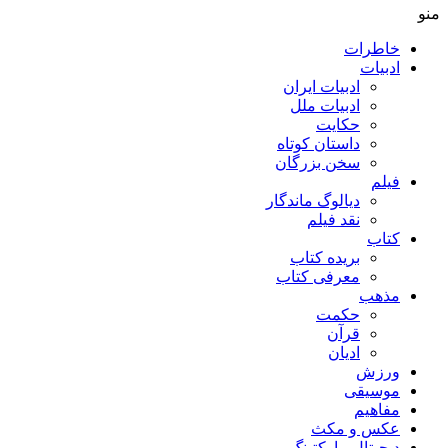
منو
خاطرات
ادبیات
ادبیات ایران
ادبیات ملل
حکایت
داستان کوتاه
سخن بزرگان
فیلم
دیالوگ ماندگار
نقد فیلم
کتاب
بریده کتاب
معرفی کتاب
مذهب
حکمت
قرآن
ادیان
ورزش
موسیقی
مفاهیم
عکس و مکث
دیجیتال مارکتینگ