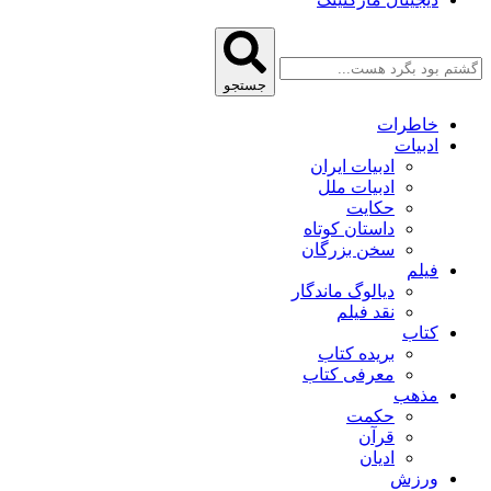
جستجو
خاطرات
ادبیات
ادبیات ایران
ادبیات ملل
حکایت
داستان کوتاه
سخن بزرگان
فیلم
دیالوگ ماندگار
نقد فیلم
کتاب
بریده کتاب
معرفی کتاب
مذهب
حکمت
قرآن
ادیان
ورزش