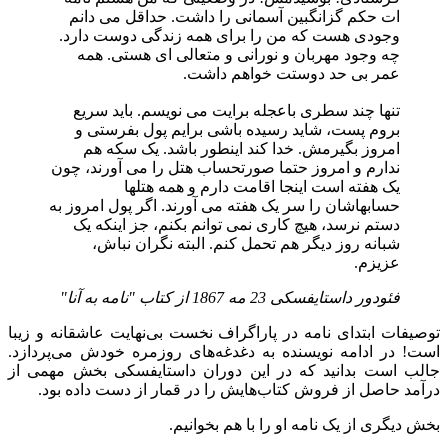
ات حکم گزانگبین آسمانی را داشت. حداقل می دانم
وجودی هست که من را برای همه زندگی دوست دارد.
چه وجود مهربان و نورانی و متعالی ای هستی. همه
عمر بی حد دوستت خواهم داشت.
تنها چند سطری باعجله برایت می نویسم. باید سریع
بروم پست، شاید رسیده باشی برایم پول بفرستی و
امروز بگیرمش. خدا کند اینطور باشد. یک سکه هم
ندارم و امروز حتما صورتحساب هتل را می آورند، چون
یک هفته است اینجا اقامت دارم و همه هتلها
حسابهاشان را سر یک هفته می آورند. اگر پول امروز به
دستم نرسد، هیچ کاری نمی توانم بکنم، جز اینکه یک
شبانه روز دیگر هم تحمل کنم. البته نگران نباش،
عزیزم.
فئودور داستایفسکی 23 مه 1867 از کتاب "نامه به آنا"
توصیفات ابتدای نامه در پاراگراف نخست بی‌نهایت عاشقانه و زیبا
است! در ادامه نویسنده به دغدغه‌های روزمره خودش می‌پردازد.
جالب است بدانید که در این دوران داستایفسکی بخش مهمی از
درآمد حاصل از فروش کتاب‌هایش را در قمار از دست داده بود.
بخش دیگری از یک نامه او را با هم بخوانیم.