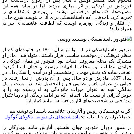
محکوم شد! همسر اولش 5 سال پس از ازدواج درگذشت. دو
فرزندش در کودکی بر اثر بیماری مردند. اما در میان همه این
مصیبت‌ها، کتاب‌های درخشانی نوشت و روزهای عاشقانه‌ای را
تجربه کرد. نامه‌هایی که داستایفسکی برای آنا می‌نویسد شرح حالی
از افکار و زندگی روزمره اوست که لطافت عاشقانه‌ای نیز به
همراه دارد!
فئودور داستایفسکی در 11 نوامبر سال 1821 در خانواده‌ای که از
منظر فرهنگی در موقعیت مناسبی قرار داشتند، متولد شد. مادر او
مشترک یک مجله معروف ادبیات بود. فئودور در همان کودکی با
خواندن مطالب این مجله با ادبیات روسیه و جهان آشنا گردید.
اتفاقی ساده که بخش مهمی از شخصیت او در آینده را شکل داد. در
سال 1837 مادرش و دو سال پس از آن پدرش از دنیا رفت. در
جوانی به عنوان افسر نظامی فارغ التحصیل شد. در بیست و یک
سالگی آنچه به عنوان میراث خانوادگی به او رسیده بود را با
خوش‌گذرانی از دست داد. اتفاقی که در ادامه زندگی او بارها تکرار
شد؛ حتی در شخصیت‌های آثار درخشانش مانند قمارباز!
اگر به نویسندگان روس و آثارشان علاقه‌مند باشید این نوشته هم
احتمالا برایتان جالب است:
یادداشت‌های یک دیوانه |
نیکولای گوگول
در همین دوران فئودور جوان نخستین آثارش مانند بیچارگان را
منتشر کرد. هنوز در جامعه روسیه چندان شناخته نشده بود که به