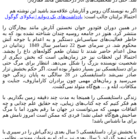
اگر به نویسندگان روس و آثارشان علاقه‌مند باشید این نوشته هم
احتمالا برایتان جالب است:
یادداشت‌های یک دیوانه |
نیکولای گوگول
در همین دوران فئودور جوان نخستین آثارش مانند بیچارگان را
منتشر کرد. هنوز در جامعه روسیه چندان شناخته نشده بود که به
خاطر فعالیت‌های سیاسی‌اش دستگیر و به اعدام با جوخه آتش
محکوم شد. در سرمای صبح 22 دسامبر سال 1849 زندانیان در
محل اعدام حاضر شدند تا تنشان طعم گلوله‌های داغ را بچشد.
احتمالا این لحظات نیز جز زمان‌هایی است که بخش دیگری از
شخصیت نویسنده بزرگ را شکل می‌دهد. انتظار برای مرگ حتی
برای دستایفسکی نیز بسیار دشوار بوده است. اگر حکم بخشش تزار
صادر نمی‌شد داستایفسکی در 28 سالگی به پایان زندگی خود
می‌رسید و رمان‌های مهمی چون برادران کارامازوف، جنایت و
مکافات، ابله و … هیچ‌گاه متولد نمی‌گشت.
زندگی داستایفسکی را همینجا به مدت چند دقیقه زمین بگذاریم. با
هم فکر کنیم که چه کتاب‌های زیبایی، چه حقایق علم چذابی و چه
اتفاقات مهمی که می‌توانست در جهان ما رقم بخورد اما با مرگ
صاحبش هیچ‌گاه عملی نشد! فردی که ممکن است امروز نامش هم
برای ما ناشناس باشد!
با بخشش تزار، داستایفسکی 5 سال بعدی زندگی‌اش را در سیبری با
حکم تبعید گذراند. 5 سال بعدی نیز برای او به عنوان مهندس نظامی