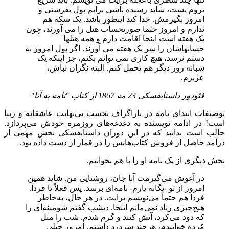
بروم پست، شاید رسیده باشی برایم پول بفرستی و
امروز بگیرمش. خدا کند اینطور باشد. یک سکه هم
ندارم و امروز حتما صورتحساب هتل را می آورند، چون
یک هفته است اینجا اقامت دارم و همه هتلها
حسابهاشان را سر یک هفته می آورند. اگر پول امروز به
دستم نرسد، هیچ کاری نمی توانم بکنم، جز اینکه یک
شبانه روز دیگر هم تحمل کنم. البته نگران نباش،
عزیزم.
فئودور داستایفسکی 23 مه 1867 از کتاب "نامه به آنا"
توصیفات ابتدای نامه در پاراگراف نخست بی‌نهایت عاشقانه و زیبا
است! در ادامه نویسنده به دغدغه‌های روزمره خودش می‌پردازد.
جالب است بدانید که در این دوران داستایفسکی بخش مهمی از
درآمد حاصل از فروش کتاب‌هایش را در قمار از دست داده بود.
بخش دیگری از یک نامه او را با هم بخوانیم.
در آغوش می‌گیرمت آنا جان، روشنایی من. شاید همین
امروز از تو -یگانه یارم- نامه‌ای برسد. پس فعلاً تا فردا.
فردا هم حتماً می‌نویسم برایت. در هر حال، به‌خاطر
هیچ‌چیزی زیاد نمی‌مانم اینجا. دیشب گفتم شومینه‌ای را
که دود می‌کرد، آتش کنند و گرم شدم. شب را مثل
مُرده خوابیدم، هرچند سردرد داشتم. امروز خیلی